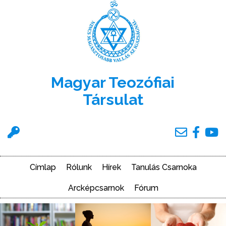
Ugrás
a
tartalomra
Magyar Teozófiai
Társulat
Felhasználói
menü
Címlap
Rólunk
Hírek
Tanulás Csarnoka
Main
navigation
Arcképcsarnok
Fórum