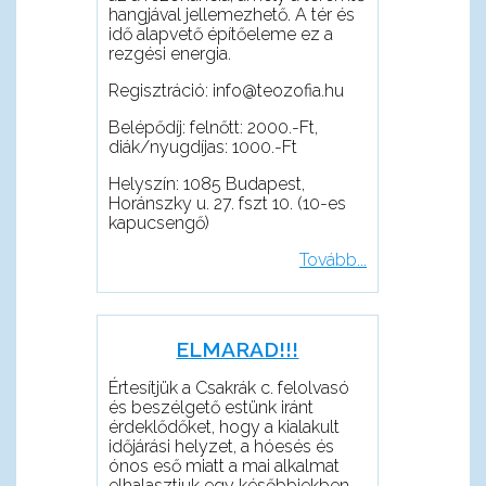
hangjával jellemezhető. A tér és
idő alapvető építőeleme ez a
rezgési energia.
Regisztráció: info@teozofia.hu
Belépődíj: felnőtt: 2000.-Ft,
diák/nyugdíjas: 1000.-Ft
Helyszín: 1085 Budapest,
Horánszky u. 27. fszt 10. (10-es
kapucsengő)
Tovább...
ELMARAD!!!
Értesítjük a Csakrák c. felolvasó
és beszélgető estünk iránt
érdeklődőket, hogy a kialakult
időjárási helyzet, a hóesés és
ónos eső miatt a mai alkalmat
elhalasztjuk egy későbbiekben