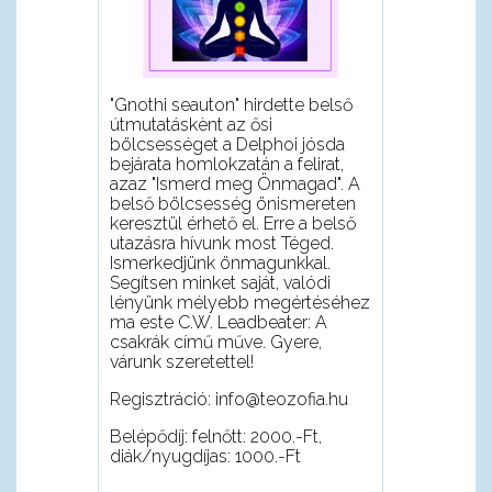
"Gnothi seauton" hirdette belső
útmutatáskènt az ősi
bölcsességet a Delphoi jósda
bejárata homlokzatán a felirat,
azaz "Ismerd meg Önmagad". A
belső bölcsesség önismereten
keresztül érhető el. Erre a belső
utazásra hívunk most Téged.
Ismerkedjünk önmagunkkal.
Segítsen minket saját, valódi
lényünk mélyebb megértéséhez
ma este C.W. Leadbeater: A
csakrák című műve. Gyere,
várunk szeretettel!
Regisztráció: info@teozofia.hu
Belépődíj: felnőtt: 2000.-Ft,
diák/nyugdíjas: 1000.-Ft