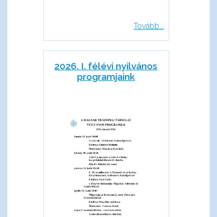
Tovább...
2026. I. félévi nyilvános
programjaink