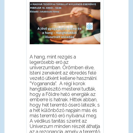
A hang, mint rezgés a
legerősebb erő az
univerzumban. Örömben élve,
Isteni zeneként az ébredés felé
vezető útként kellene használni.
"Yogananda". A régi korok
hangtálkészítő mesterei tudták,
hogy a Földre ható energiák az
emberre is hatnak. Hittek abban,
hogy hét teremtő őserő létezik, s
a hét különböző napjain más és
más teremtő erő nyilvánul meg.
A védikus tanítás szerint az
Univerzum minden részét áthatja
az a rezonancia, amely a teremtő