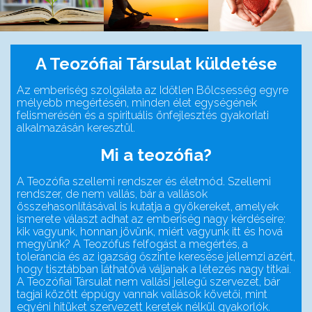
A Teozófiai Társulat küldetése
Az emberiség szolgálata az Időtlen Bölcsesség egyre
mélyebb megértésén, minden élet egységének
felismerésén és a spirituális önfejlesztés gyakorlati
alkalmazásán keresztül.
Mi a teozófia?
A Teozófia szellemi rendszer és életmód. Szellemi
rendszer, de nem vallás, bár a vallások
összehasonlításával is kutatja a gyökereket, amelyek
ismerete választ adhat az emberiség nagy kérdéseire:
kik vagyunk, honnan jövünk, miért vagyunk itt és hová
megyünk? A Teozófus felfogást a megértés, a
tolerancia és az igazság őszinte keresése jellemzi azért,
hogy tisztábban láthatóvá váljanak a létezés nagy titkai.
A Teozófiai Társulat nem vallási jellegű szervezet, bár
tagjai között éppúgy vannak vallások követői, mint
egyéni hitüket szervezett keretek nélkül gyakorlók.