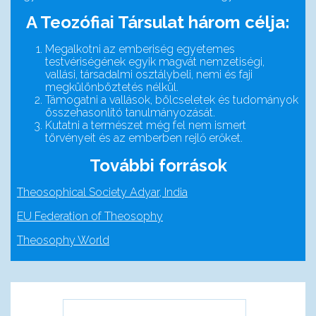
A Teozófiai Társulat három célja:
Megalkotni az emberiség egyetemes
testvériségének egyik magvát nemzetiségi,
vallási, társadalmi osztálybeli, nemi és faji
megkülönböztetés nélkül.
Támogatni a vallások, bölcseletek és tudományok
összehasonlító tanulmányozását.
Kutatni a természet még fel nem ismert
törvényeit és az emberben rejlő erőket.
További források
Theosophical Society Adyar, India
EU Federation of Theosophy
Theosophy World