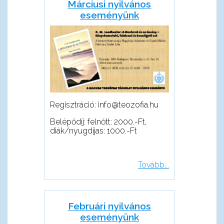
Márciusi nyilvános
eseményünk
Regisztráció: info@teozofia.hu
Belépődíj: felnőtt: 2000.-Ft,
diák/nyugdíjas: 1000.-Ft
Tovább...
Februári nyilvános
eseményünk