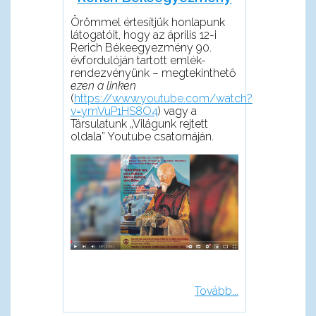
Örömmel értesítjük honlapunk
látogatóit, hogy az április 12-i
Rerich Békeegyezmény 90.
évfordulóján tartott emlék-
rendezvényünk – megtekinthető
ezen a linken
(
https://www.youtube.com/watch?
v=ymVuP1HS8O4
) vagy a
Társulatunk „Világunk rejtett
oldala” Youtube csatornáján.
Tovább...