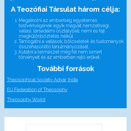
A Teozófiai Társulat három célja:
Megalkotni az emberiség egyetemes
testvériségének egyik magvát nemzetiségi,
vallási, társadalmi osztálybeli, nemi és faji
megkülönböztetés nélkül.
Támogatni a vallások, bölcseletek és tudományok
összehasonlító tanulmányozását.
Kutatni a természet még fel nem ismert
törvényeit és az emberben rejlő erőket.
További források
Theosophical Society Adyar, India
EU Federation of Theosophy
Theosophy World