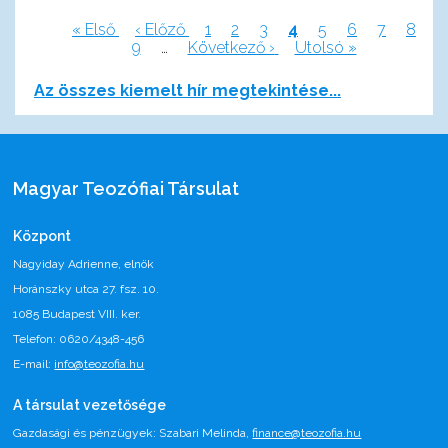
Első
« Első
Előző
‹ Előző
Page
1
Page
2
Page
3
Jelenlegi
4
Page
5
Page
6
Page
7
Page
8
oldal
Page
9
oldal
…
Következő
Következő ›
oldal
Utolsó
Utolsó »
Oldalszámozás
oldal
oldal
Az összes kiemelt hír megtekintése...
Magyar Teozófiai Társulat
Központ
Nagyiday Adrienne, elnök
Horánszky utca 27. fsz. 10.
1085 Budapest VIII. ker.
Telefon: 0620/4348-456
E-mail:
info@teozofia.hu
A társulat vezetősége
Gazdasági és pénzügyek: Szabari Melinda,
finance@teozofia.hu