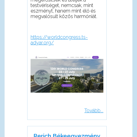
testvériséget, nemcsak, mint
eszményt, hanem mint élő és
megvalósult közös harmóniát.
https://worldcongress.ts-
adyar.org/
Tovább...
Rerich Békeegyezmény