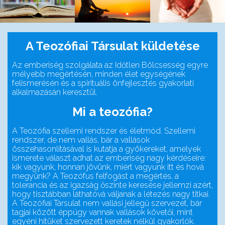
A Teozófiai Társulat küldetése
Az emberiség szolgálata az Időtlen Bölcsesség egyre
mélyebb megértésén, minden élet egységének
felismerésén és a spirituális önfejlesztés gyakorlati
alkalmazásán keresztül.
Mi a teozófia?
A Teozófia szellemi rendszer és életmód. Szellemi
rendszer, de nem vallás, bár a vallások
összehasonlításával is kutatja a gyökereket, amelyek
ismerete választ adhat az emberiség nagy kérdéseire:
kik vagyunk, honnan jövünk, miért vagyunk itt és hová
megyünk? A Teozófus felfogást a megértés, a
tolerancia és az igazság őszinte keresése jellemzi azért,
hogy tisztábban láthatóvá váljanak a létezés nagy titkai.
A Teozófiai Társulat nem vallási jellegű szervezet, bár
tagjai között éppúgy vannak vallások követői, mint
egyéni hitüket szervezett keretek nélkül gyakorlók.