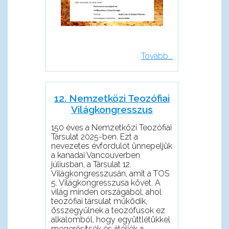
Tovább...
12. Nemzetközi Teozófiai
Világkongresszus
150 éves a Nemzetközi Teozófiai
Társulat 2025-ben. Ezt a
nevezetes évfordulót ünnepeljük
a kanadai Vancouverben
júliusban, a Társulat 12.
Világkongresszusán, amit a TOS
5. Világkongresszusa követ. A
világ minden országából, ahol
teozófiai társulat működik,
összegyűlnek a teozófusok ez
alkalomból, hogy együttlétükkel
megerősítsék és átéljék a