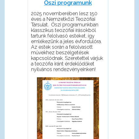
Őszi programunk
2025 novemberében lesz 150
éves a Nemzetközi Teozófiai
Társulat. Őszi programunkban
klasszikus teozófiai írásokból
tartunk felolvasó esteket, így
emlékezünk a jeles évfordulóra.
Az estek során a felolvasott
művekhez beszélgetések
kapcsolódnak. Szeretettel várjuk
a teozófia iránt érdeklődőket
nyilvános rendezvényeinken!