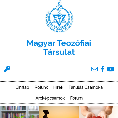
Ugrás
a
tartalomra
Magyar Teozófiai
Társulat
Felhasználói
menü
Címlap
Rólunk
Hírek
Tanulás Csarnoka
Main
navigation
Arcképcsarnok
Fórum