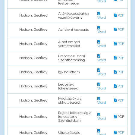
Word
testvérisége
A tökéletességhez
Hodson, Geoffrey
PDF
vezető ösvény
Word
Hodson, Geoffrey
Az isteni ragyogás
PDF
Word
A hét emberi
Hodson, Geoffrey
PDF
vérmérséklet
Word
Ember: az isteni
Hodson, Geoffrey
PDF
Szentháromság
Word
Hodson, Geoffrey
Így hallottam
PDF
Word
Legyetek
Hodson, Geoffrey
PDF
tökéletesek
Word
Meditációk az
Hodson, Geoffrey
PDF
okkult életről
Word
Rejtett bölcsesség a
Hodson, Geoffrey
keresztény
PDF
Word
Szentírásban
Hodson, Geoffrey
Újraszületés
PDF
Word