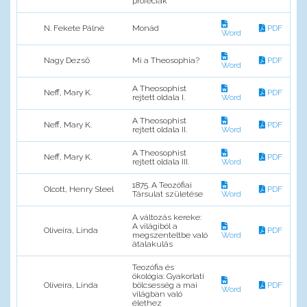
próféciák
N. Fekete Pálné
Monád
PDF
Word
Nagy Dezső
Mi a Theosophia?
PDF
Word
A Theosophist
Neff, Mary K.
PDF
rejtett oldala I.
Word
A Theosophist
Neff, Mary K.
PDF
rejtett oldala II.
Word
A Theosophist
Neff, Mary K.
PDF
rejtett oldala III.
Word
1875. A Teozófiai
Olcott, Henry Steel
PDF
Társulat születése
Word
A változás kereke:
A világiból a
Oliveira, Linda
PDF
megszenteltbe való
Word
átalakulás
Teozófia és
ökológia: Gyakorlati
Oliveira, Linda
bölcsesség a mai
PDF
Word
világban való
élethez