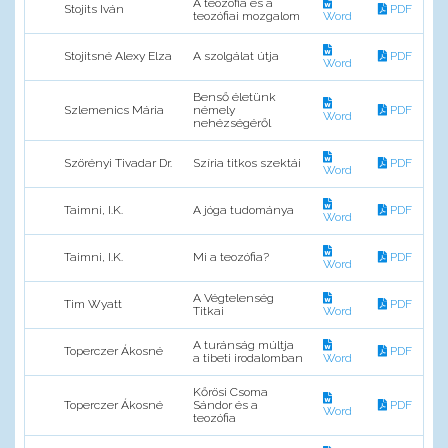
A teozófia és a
Stojits Iván
PDF
teozófiai mozgalom
Word
Stojitsné Alexy Elza
A szolgálat útja
PDF
Word
Benső életünk
Szlemenics Mária
némely
PDF
Word
nehézségéről
Szörényi Tivadar Dr.
Szíria titkos szektái
PDF
Word
Taimni, I.K.
A jóga tudománya
PDF
Word
Taimni, I.K.
Mi a teozófia?
PDF
Word
A Végtelenség
Tim Wyatt
PDF
Titkai
Word
A turánság múltja
Toperczer Ákosné
PDF
a tibeti irodalomban
Word
Kőrösi Csoma
Toperczer Ákosné
Sándor és a
PDF
Word
teozófia