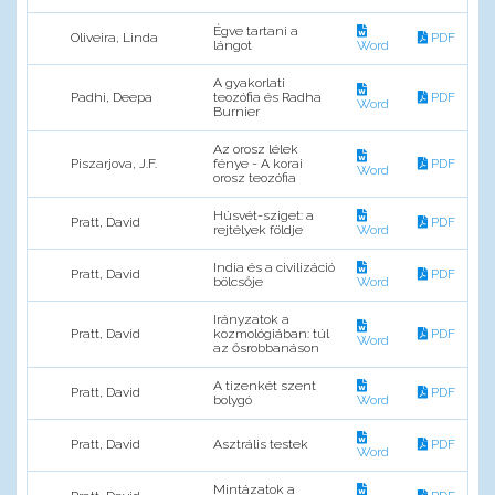
Égve tartani a
Oliveira, Linda
PDF
lángot
Word
A gyakorlati
Padhi, Deepa
teozófia és Radha
PDF
Word
Burnier
Az orosz lélek
Piszarjova, J.F.
fénye - A korai
PDF
Word
orosz teozófia
Húsvét-sziget: a
Pratt, David
PDF
rejtélyek földje
Word
India és a civilizáció
Pratt, David
PDF
bölcsője
Word
Irányzatok a
Pratt, David
kozmológiában: túl
PDF
Word
az ősrobbanáson
A tizenkét szent
Pratt, David
PDF
bolygó
Word
Pratt, David
Asztrális testek
PDF
Word
Mintázatok a