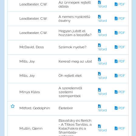
Az ünnepek rejtett
Leadbeater, C.W.
PDF
oldala
Word
A nemes nyolcrétű
Leadbeater, C.W.
PDF
ösvény
Word
Hogyan jutott el
Leadbeater, C.W.
PDF
hozzám a teozófia?
Word
McDavid, Doss
Számok nyelve?
PDF
Word
Mills, Joy
Keresd meg az utat
PDF
Word
Mills, Joy
Óh rejtett élet
PDF
Word
A szerelemről
Minya Klára
szellemi
PDF
Word
szempontból
Mitford, Godolphin
Életelixir
PDF
Word
Blavatsky és Rerich
- A Titkos Tanítás, a
Mullin, Glenn
Kalachakra és a
PDF
Word
Shambala-