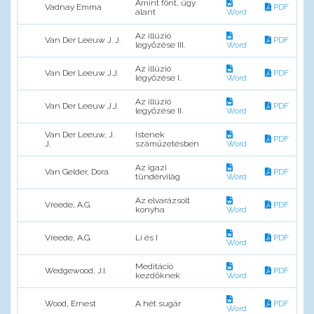
Amint fönt, úgy
Vadnay Emma
PDF
alant
Word
Az illúzió
Van Der Leeuw J. J.
PDF
legyőzése III.
Word
Az illúzió
Van Der Leeuw J.J.
PDF
legyőzése I.
Word
Az illúzió
Van Der Leeuw J.J.
PDF
legyőzése II.
Word
Van Der Leeuw, J.
Istenek
PDF
J.
száműzetésben
Word
Az igazi
Van Gelder, Dora
PDF
tündérvilág
Word
Az elvarázsolt
Vreede, A.G.
PDF
konyha
Word
Vreede, A.G.
Li és I
PDF
Word
Meditáció
Wedgewood, J.I.
PDF
kezdőknek
Word
Wood, Ernest
A hét sugár
PDF
Word