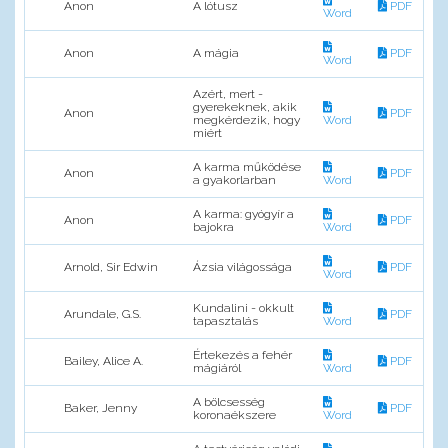
Anon
A lótusz
PDF
Word
Anon
A mágia
PDF
Word
Azért, mert -
gyerekeknek, akik
Anon
PDF
megkérdezik, hogy
Word
miért
A karma működése
Anon
PDF
a gyakorlarban
Word
A karma: gyógyír a
Anon
PDF
bajokra
Word
Arnold, Sir Edwin
Ázsia világossága
PDF
Word
Kundalini - okkult
Arundale, G.S.
PDF
tapasztalás
Word
Értekezés a fehér
Bailey, Alice A.
PDF
mágiáról
Word
A bölcsesség
Baker, Jenny
PDF
koronaékszere
Word