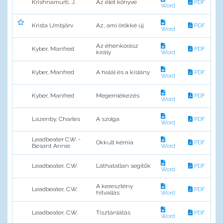
Krishnamurti, J.
Az élet könyve
PDF
Word
Krista Umbjärv
Az, ami örökké új
PDF
Word
Az éhenkórász
Kyber, Manfred
PDF
király
Word
Kyber, Manfred
A halál és a kislány
PDF
Word
Kyber, Manfred
Megemlékezés
PDF
Word
Lazenby, Charles
A szolga
PDF
Word
Leadbeater C.W. -
Okkult kémia
PDF
Besant Annie
Word
Leadbeater, C.W.
Láthatatlan segítők
PDF
Word
A keresztény
Leadbeater, C.W.
PDF
hitvallás
Word
Leadbeater, C.W.
Tisztánlátás
PDF
Word