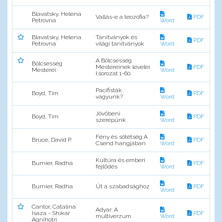
Blavatsky, Helena
Vallás-e a teozófia?
PDF
Petrovna
Word
Blavatsky, Helena
Tanítványok és
PDF
Petrovna
világi tanítványok
Word
A Bölcsesség
Bölcsesség
Mestereinek levelei
PDF
Mesterei
Word
I.sorozat 1-60.
Pacifisták
Boyd, Tim
PDF
vagyunk?
Word
Jövőbeni
Boyd, Tim
PDF
szerepünk
Word
Fény és sötétség A
Bruce, David P.
PDF
Csend hangjában
Word
Kultúra és emberi
Burnier, Radha
PDF
fejlődés
Word
Burnier, Radha
Út a szabadsághoz
PDF
Word
Cantor, Catalina
Adyar: A
Isaza - Shikar
PDF
multiverzum
Word
Agnihotri