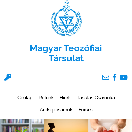
Ugrás
a
tartalomra
Magyar Teozófiai
Társulat
Felhasználói
menü
Címlap
Rólunk
Hírek
Tanulás Csarnoka
Main
navigation
Arcképcsarnok
Fórum