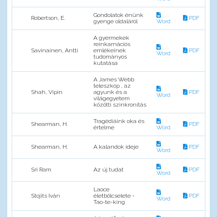
Gondolatok énünk
Robertson, E.
PDF
gyenge oldaláról
Word
A gyermekek
reinkarnációs
Savinainen, Antti
emlékeinek
PDF
Word
tudományos
kutatása
A James Webb
teleszkóp , az
Shah, Vipin
agyunk és a
PDF
Word
világegyetem
közötti szinkronitás
Tragédiáink oka és
Shearman, H.
PDF
értelme
Word
Shearman, H.
A kalandok ideje
PDF
Word
Sri Ram
Az új tudat
PDF
Word
Laoce
Stojits Iván
életbölcselete -
PDF
Word
Tao-te-king