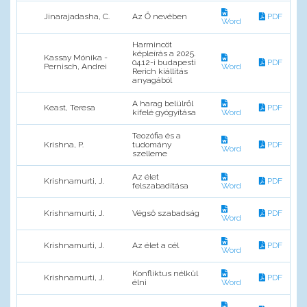
Jinarajadasha, C.
Az Ő nevében
PDF
Word
Harmincöt
képleírás a 2025.
Kassay Mónika -
04.12-i budapesti
PDF
Pernisch, Andrei
Word
Rerich kiállítás
anyagából
A harag belülről
Keast, Teresa
PDF
kifelé gyógyítása
Word
Teozófia és a
Krishna, P.
tudomány
PDF
Word
szelleme
Az élet
Krishnamurti, J.
PDF
felszabadítása
Word
Krishnamurti, J.
Végső szabadság
PDF
Word
Krishnamurti, J.
Az élet a cél
PDF
Word
Konfliktus nélkül
Krishnamurti, J.
PDF
élni
Word