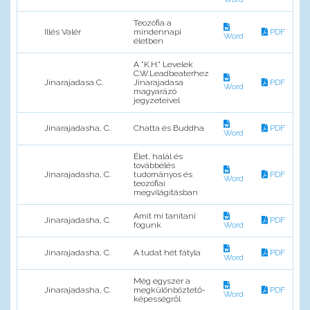
Teozófia a
Illés Valér
mindennapi
PDF
Word
életben
A "K.H." Levelek
C.W.Leadbeaterhez
Jinarajadasa C.
Jinarajadasa
PDF
Word
magyarázó
jegyzeteivel
Jinarajadasha, C.
Chatta és Buddha
PDF
Word
Élet, halál és
továbbélés
Jinarajadasha, C.
tudományos és
PDF
Word
teozófiai
megvilágításban
Amit mi tanítani
Jinarajadasha, C.
PDF
fogunk
Word
Jinarajadasha, C.
A tudat hét fátyla
PDF
Word
Még egyszer a
Jinarajadasha, C.
megkülönböztető-
PDF
Word
képességről