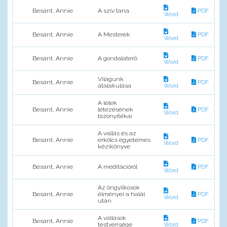
Besant, Annie
A szív tana
PDF
Word
Besant, Annie
A Mesterek
PDF
Word
Besant, Annie
A gondalaterő
PDF
Word
Világunk
Besant, Annie
PDF
átalakulása
Word
A lélek
Besant, Annie
létezésének
PDF
Word
bizonyítékai
A vallás és az
Besant, Annie
erkölcs egyetemes
PDF
Word
kézikönyve
Besant, Annie
A meditációról
PDF
Word
Az öngyilkosok
Besant, Annie
élményei a halál
PDF
Word
után
A vallások
Besant, Annie
PDF
testvérisége
Word