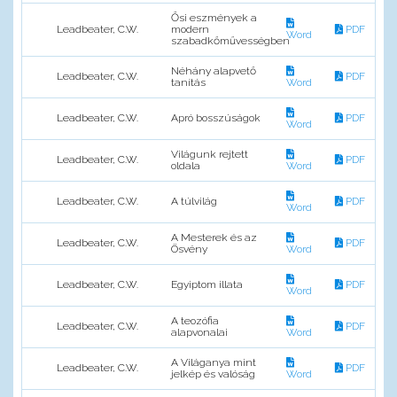
Ősi eszmények a
Leadbeater, C.W.
modern
PDF
Word
szabadkőművességben
Néhány alapvető
Leadbeater, C.W.
PDF
tanítás
Word
Leadbeater, C.W.
Apró bosszúságok
PDF
Word
Világunk rejtett
Leadbeater, C.W.
PDF
oldala
Word
Leadbeater, C.W.
A túlvilág
PDF
Word
A Mesterek és az
Leadbeater, C.W.
PDF
Ösvény
Word
Leadbeater, C.W.
Egyiptom illata
PDF
Word
A teozófia
Leadbeater, C.W.
PDF
alapvonalai
Word
A Világanya mint
Leadbeater, C.W.
PDF
jelkép és valóság
Word