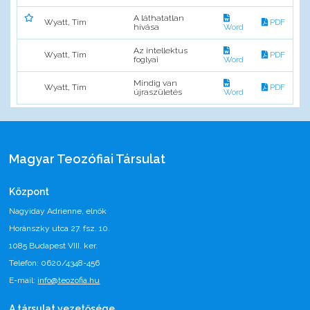
A láthatatlan
Wyatt, Tim
PDF
hívása
Word
Az intellektus
Wyatt, Tim
PDF
foglyai
Word
Mindig van
Wyatt, Tim
PDF
újraszületés
Word
Magyar Teozófiai Társulat
Központ
Nagyiday Adrienne, elnök
Horánszky utca 27. fsz. 10.
1085 Budapest VIII. ker.
Telefon: 0620/4348-456
E-mail:
info@teozofia.hu
A társulat vezetősége