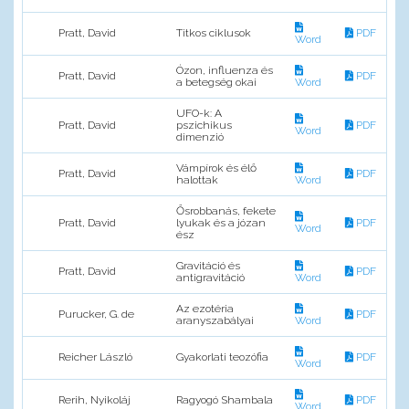
Pratt, David
Titkos ciklusok
PDF
Word
Ózon, influenza és
Pratt, David
PDF
a betegség okai
Word
UFO-k: A
Pratt, David
pszichikus
PDF
Word
dimenzió
Vámpírok és élő
Pratt, David
PDF
halottak
Word
Ősrobbanás, fekete
Pratt, David
lyukak és a józan
PDF
Word
ész
Gravitáció és
Pratt, David
PDF
antigravitáció
Word
Az ezotéria
Purucker, G. de
PDF
aranyszabályai
Word
Reicher László
Gyakorlati teozófia
PDF
Word
Rerih, Nyikoláj
Ragyogó Shambala
PDF
Word