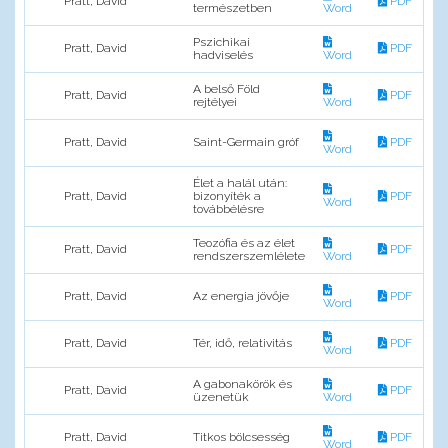
Pratt, David
PDF
természetben
Word
Pszichikai
Pratt, David
PDF
hadviselés
Word
A belső Föld
Pratt, David
PDF
rejtélyei
Word
Pratt, David
Saint-Germain gróf
PDF
Word
Élet a halál után:
Pratt, David
bizonyíték a
PDF
Word
továbbélésre
Teozófia és az élet
Pratt, David
PDF
rendszerszemlélete
Word
Pratt, David
Az energia jövője
PDF
Word
Pratt, David
Tér, idő, relativitás
PDF
Word
A gabonakörök és
Pratt, David
PDF
üzenetük
Word
Pratt, David
Titkos bölcsesség
PDF
Word