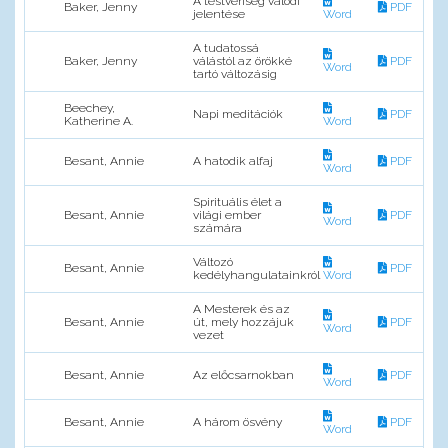
A testvériség valódi
Baker, Jenny
PDF
jelentése
Word
A tudatossá
Baker, Jenny
válástól az örökké
PDF
Word
tartó változásig
Beechey,
Napi meditációk
PDF
Katherine A.
Word
Besant, Annie
A hatodik alfaj
PDF
Word
Spirituális élet a
Besant, Annie
világi ember
PDF
Word
számára
Változó
Besant, Annie
PDF
kedélyhangulatainkról
Word
A Mesterek és az
Besant, Annie
út, mely hozzájuk
PDF
Word
vezet
Besant, Annie
Az előcsarnokban
PDF
Word
Besant, Annie
A három ösvény
PDF
Word