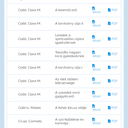
Codd, Clara M.
A teremtő erő
PDF
Word
Codd, Clara M.
A tanítvány útja II.
PDF
Word
Levelek a
Codd, Clara M.
spiritualitás útjára
PDF
Word
igyekvőknek
Teozófia nagyon
Codd, Clara M.
PDF
kicsi gyerekeknek
Word
Codd, Clara M.
A tanítvány útja I.
PDF
Word
Az élet időtlen
Codd, Clara M.
PDF
bölcsessége
Word
A szeretet mint
Codd, Clara M.
PDF
gyógyító erő
Word
Collins, Mabel
A fehér lótusz idillje
PDF
Word
A szó fejlődése és
Crupi, Carmelo
PDF
karmája
Word