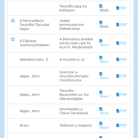
Teozófia 1914-es
PDF
évfolyam
Word
A Nemzetközi
Valódi
Teozófiai Társulat
természetünk
PDF
Word
tagjai
felfedezése
A Mahatma levelek
A.T.Barker
A.P.Sinnett-nek M.
PDF
szerkesztésében
Word
és K.H. Mesterektől
Adelsteinsson, E.
A misztikus út
PDF
Word
Szenzár: a
Algeo, John
misztériumnyelv
PDF
Word
misztériuma
Teozófia -
Algeo, John
Bevezetés az ősi
PDF
Word
bölcsességbe
Ismerkedés a
Algeo, John
PDF
Titkos Tanítással
Word
Anon
Történet a halakról
PDF
Word