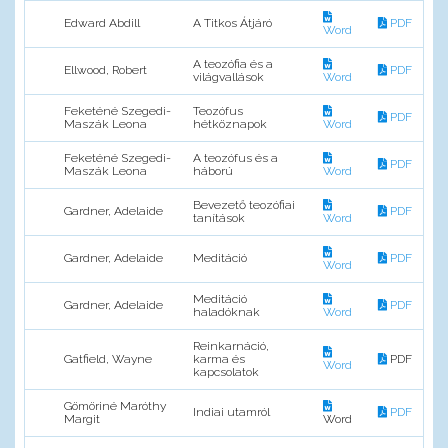
Edward Abdill
A Titkos Átjáró
PDF
Word
A teozófia és a
Ellwood, Robert
PDF
világvallások
Word
Feketéné Szegedi-
Teozófus
PDF
Maszák Leona
hétköznapok
Word
Feketéné Szegedi-
A teozófus és a
PDF
Maszák Leona
háború
Word
Bevezető teozófiai
Gardner, Adelaide
PDF
tanítások
Word
Gardner, Adelaide
Meditáció
PDF
Word
Meditáció
Gardner, Adelaide
PDF
haladóknak
Word
Reinkarnáció,
Gatfield, Wayne
karma és
PDF
Word
kapcsolatok
Gömöriné Maróthy
Indiai utamról
PDF
Margit
Word