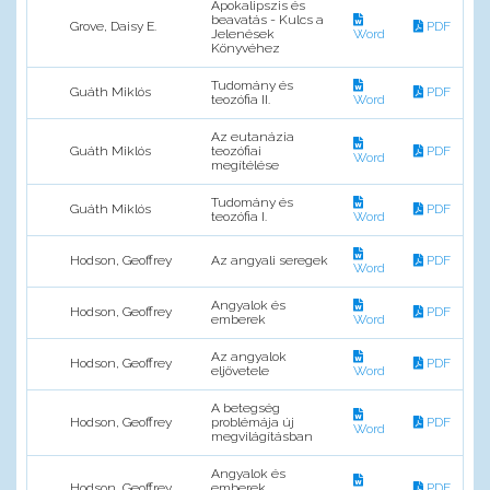
Apokalipszis és
beavatás - Kulcs a
Grove, Daisy E.
PDF
Jelenések
Word
Könyvéhez
Tudomány és
Guáth Miklós
PDF
teozófia II.
Word
Az eutanázia
Guáth Miklós
teozófiai
PDF
Word
megítélése
Tudomány és
Guáth Miklós
PDF
teozófia I.
Word
Hodson, Geoffrey
Az angyali seregek
PDF
Word
Angyalok és
Hodson, Geoffrey
PDF
emberek
Word
Az angyalok
Hodson, Geoffrey
PDF
eljövetele
Word
A betegség
Hodson, Geoffrey
problémája új
PDF
Word
megvilágításban
Angyalok és
Hodson, Geoffrey
emberek
PDF