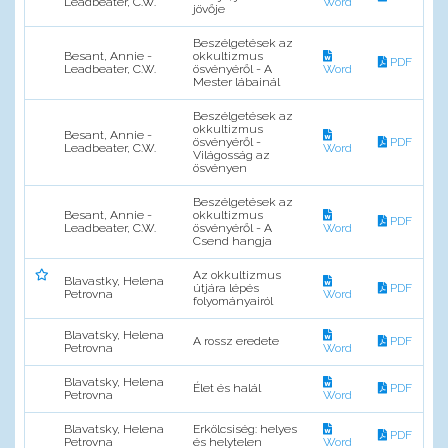
Leadbeater, C.W.
Word
jövője
Beszélgetések az
Besant, Annie -
okkultizmus
PDF
Leadbeater, C.W.
ösvényéről - A
Word
Mester lábainál
Beszélgetések az
okkultizmus
Besant, Annie -
ösvényéről -
PDF
Leadbeater, C.W.
Word
Világosság az
ösvényen
Beszélgetések az
Besant, Annie -
okkultizmus
PDF
Leadbeater, C.W.
ösvényéről - A
Word
Csend hangja
Az okkultizmus
Blavastky, Helena
útjára lépés
PDF
Petrovna
Word
folyományairól
Blavatsky, Helena
A rossz eredete
PDF
Petrovna
Word
Blavatsky, Helena
Élet és halál
PDF
Petrovna
Word
Blavatsky, Helena
Erkölcsiség: helyes
PDF
Petrovna
és helytelen
Word