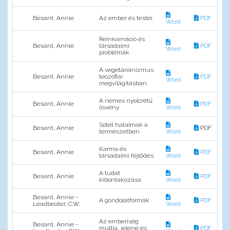
Besant, Annie
Az ember és testei
PDF
Word
Reinkarnáció és
Besant, Annie
társadalmi
PDF
Word
problémák
A vegetáriánizmus
Besant, Annie
teozófiai
PDF
Word
megvilágításban
A nemes nyolcrétű
Besant, Annie
PDF
ösvény
Word
Sötét hatalmak a
Besant, Annie
PDF
természetben
Word
Karma és
Besant, Annie
PDF
társadalmi fejlődés
Word
A tudat
Besant, Annie
PDF
kibontakozása
Word
Besant, Annie -
A gondolatformák
PDF
Leadbeater, C.W.
Word
Az emberiség
Besant, Annie -
múltja, jelene és
PDF