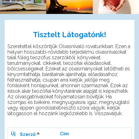
Tisztelt Látogatónk!
Szeretettel köszöntjük Olvasnivaló rovatunkban. Ezen a
helyen hosszabb-rövidebb terjedelmű olvasnivalókat
talál főleg teozófus szerzőktől: könyveket,
tanulmányokat, cikkeket, teozófiai előadásokat,
bölcsességeket. Ezeket az olvasmányokat letöltheti és
kinyomtathatja, barátainak ajánlhatja, előadásaihoz
felhasználhatja, csupán arra kérjük, jelölje meg
forrásként honlapunkat, ahonnan származnak. Ezek az
írások akár teozófiai könyvtárának alapját is képezhetik.
Az olvasgatnivalókat folyamatosan bővítjük. Ha
szomjas és békére, megnyugvásra, igaz, megnyugtató
vagy éppen gondolatébresztő szóra vágyik, kérjük
látogasson el hozzánk legközelebb is. Visszavárjuk.
Csökkenő
Új
Cím
Szerző
rendezés