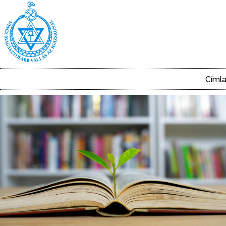
Ugrás
a
tartalomra
Címl
Main
navigation