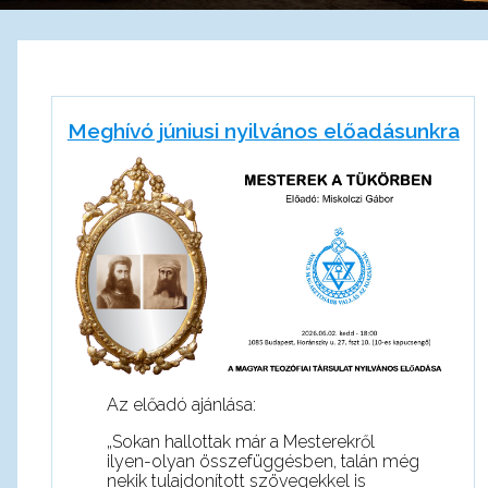
Meghívó júniusi nyilvános előadásunkra
Az előadó ajánlása:
„Sokan hallottak már a Mesterekről
ilyen-olyan összefüggésben, talán még
nekik tulajdonított szövegekkel is