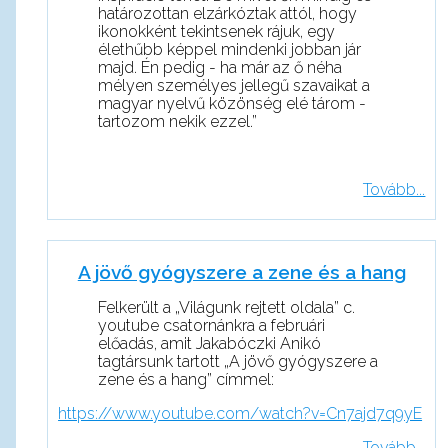
határozottan elzárkóztak attól, hogy
ikonokként tekintsenek rájuk, egy
élethűbb képpel mindenki jobban jár
majd. Én pedig - ha már az ő néha
mélyen személyes jellegű szavaikat a
magyar nyelvű közönség elé tárom -
tartozom nekik ezzel.”
Tovább...
A jövő gyógyszere a zene és a hang
Felkerült a „Világunk rejtett oldala” c.
youtube csatornánkra a februári
előadás, amit Jakabóczki Anikó
tagtársunk tartott „A jövő gyógyszere a
zene és a hang” címmel:
https://www.youtube.com/watch?v=Cn7ajd7q9yE
Tovább...