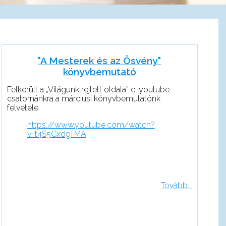
"A Mesterek és az Ösvény"
könyvbemutató
Felkerült a „Világunk rejtett oldala” c. youtube
csatornánkra a márciusi könyvbemutatónk
felvétele:
https://www.youtube.com/watch?
v=t4S5CxdgTMA
Tovább...