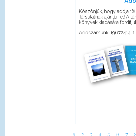
Adó
Köszönjük, hogy adója 1%-
Társulatnak ajánlja fel! A 
könyvek kiadására fordítju
Adószámunk: 19672414-1
Jelenlegi
1
Page
2
Page
3
Page
4
Page
5
Page
6
Pag
7