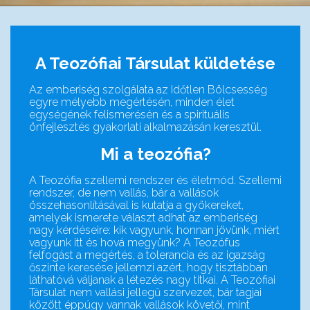
A Teozófiai Társulat küldetése
Az emberiség szolgálata az Időtlen Bölcsesség
egyre mélyebb megértésén, minden élet
egységének felismerésén és a spirituális
önfejlesztés gyakorlati alkalmazásán keresztül.
Mi a teozófia?
A Teozófia szellemi rendszer és életmód. Szellemi
rendszer, de nem vallás, bár a vallások
összehasonlításával is kutatja a gyökereket,
amelyek ismerete választ adhat az emberiség
nagy kérdéseire: kik vagyunk, honnan jövünk, miért
vagyunk itt és hová megyünk? A Teozófus
felfogást a megértés, a tolerancia és az igazság
őszinte keresése jellemzi azért, hogy tisztábban
láthatóvá váljanak a létezés nagy titkai. A Teozófiai
Társulat nem vallási jellegű szervezet, bár tagjai
között éppúgy vannak vallások követői, mint