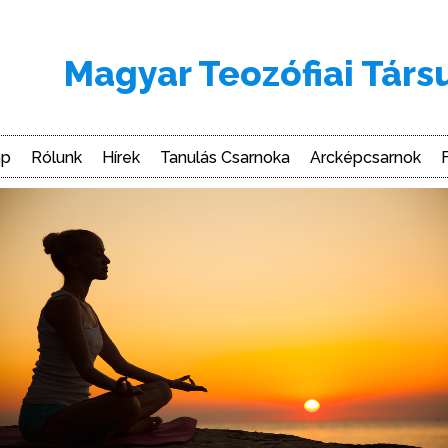
Magyar Teozófiai Társ
ap
Rólunk
Hírek
Tanulás Csarnoka
Arcképcsarnok