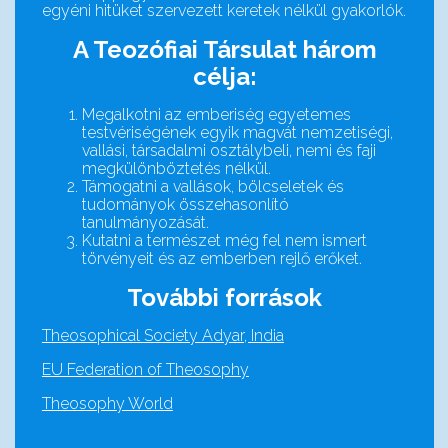
egyéni hitüket szervezett keretek nélkül gyakorlók.
A Teozófiai Társulat három
célja:
Megalkotni az emberiség egyetemes
testvériségének egyik magvát nemzetiségi,
vallási, társadalmi osztálybeli, nemi és faji
megkülönböztetés nélkül.
Támogatni a vallások, bölcseletek és
tudományok összehasonlító
tanulmányozását.
Kutatni a természet még fel nem ismert
törvényeit és az emberben rejlő erőket.
További források
Theosophical Society Adyar, India
EU Federation of Theosophy
Theosophy World