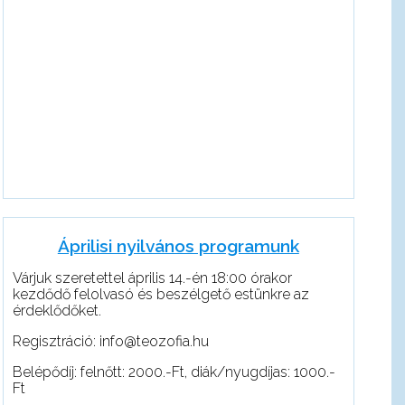
Áprilisi nyilvános programunk
Várjuk szeretettel április 14.-én 18:00 órakor
kezdődő felolvasó és beszélgető estünkre az
érdeklődőket.
Regisztráció: info@teozofia.hu
Belépődíj: felnőtt: 2000.-Ft, diák/nyugdíjas: 1000.-
Ft