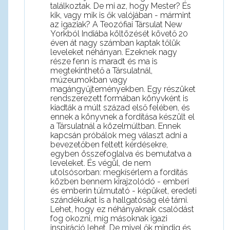
találkoztak. De mi az, hogy Mester? És
kik, vagy mik is ők valójában - mármint
az igaziak? A Teozófiai Társulat New
Yorkból Indiába költözését követő 20
éven át nagy számban kaptak tőlük
leveleket néhányan. Ezeknek nagy
része fenn is maradt és ma is
megtekinthető a Társulatnál,
múzeumokban vagy
magángyűjteményekben. Egy részüket
rendszerezett formában könyvként is
kiadták a múlt század első felében, és
ennek a könyvnek a fordítása készült el
a Társulatnál a közelmúltban. Ennek
kapcsán próbálok meg választ adni a
bevezetőben feltett kérdésekre,
egyben összefoglalva és bemutatva a
leveleket. És végül, de nem
utolsósorban: megkísérlem a fordítás
közben bennem kirajzolódó - emberi
és emberin túlmutató - képüket, eredeti
szándékukat is a hallgatóság elé tárni.
Lehet, hogy ez néhányaknak csalódást
fog okozni, míg másoknak igazi
inspiráció lehet. De mivel ők mindig és