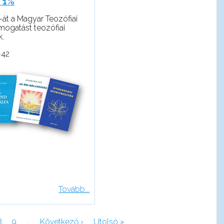
 1%
át a Magyar Teozófiai
támogatást teozófiai
k.
-42
Tovább...
e
Page
8
Page
9
…
Következő
Következő ›
Utolsó
Utolsó »