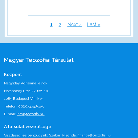
Jelenlegi
1
Page
2
Következő
Next ›
Utolsó
Last »
oldal
oldal
oldal
Oldalszámozás
Magyar Teozófiai Társulat
Központ
Nagyiday Adrienne, elnök
Horánszky utca 27. fsz. 10.
1085 Budapest VIII. ker.
Telefon: 0620/4348-456
E-mail:
info@teozofia.hu
A társulat vezetősége
Gazdasági és pénzügyek: Szabari Melinda,
finance@teozofia.hu