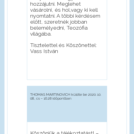
hozzájutni. Meglehet
vásárolni, és hol,vagy ki kell
nyomtatni. A többi kérdésem
előtt, szeretnék jobban
belemélyedni, Teozófia
világába.
Tisztelettel és Köszönettel:
Vass István
THOMAS MARTINOVICH
küldte be 2020. 10.
08., cs – 16:28 időpontban
Köszönjük a tájékoztatást!
–