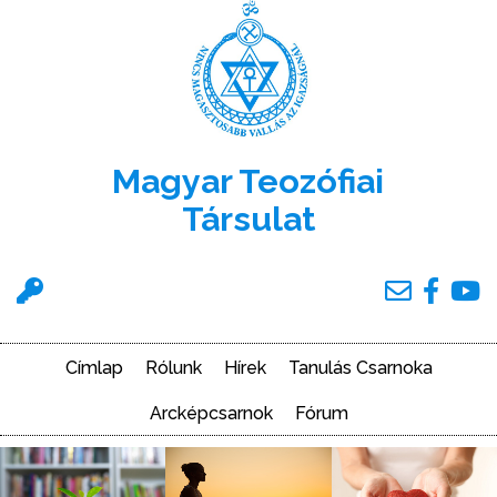
Ugrás
a
tartalomra
Magyar Teozófiai
Társulat
Felhasználói
menü
Címlap
Rólunk
Hírek
Tanulás Csarnoka
Main
navigation
Arcképcsarnok
Fórum