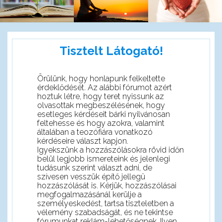
Tisztelt Látogató!
Örülünk, hogy honlapunk felkeltette
érdeklődését. Az alábbi fórumot azért
hoztuk létre, hogy teret nyissunk az
olvasottak megbeszélésének, hogy
esetleges kérdéseit bárki nyilvánosan
feltehesse és hogy azokra, valamint
általában a teozófiára vonatkozó
kérdéseire választ kapjon.
Igyekszünk a hozzászólásokra rövid időn
belül legjobb ismereteink és jelenlegi
tudásunk szerint választ adni, de
szívesen vesszük építő jellegû
hozzászólását is. Kérjük, hozzászólásai
megfogalmazásánál kerülje a
személyeskedést, tartsa tiszteletben a
vélemény szabadságát, és ne tekintse
fórumunkat reklám-lehetőségnek. Ilyen