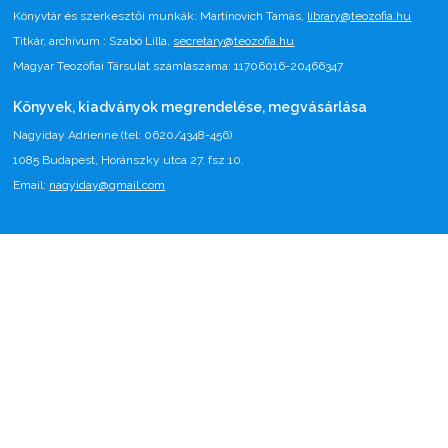
Könyvtár és szerkesztői munkák: Martinovich Tamás,
library@teozofia.hu
Titkár, archívum : Szabó Lilla,
secretary@teozofia.hu
Magyar Teozófiai Társulat számlaszáma: 11706016-20466347
Könyvek, kiadványok megrendelése, megvásárlása
Nagyiday Adrienne (tel: 0620/4348-456)
1085 Budapest, Horánszky utca 27. fsz 10.
Email:
nagyiday@gmail.com