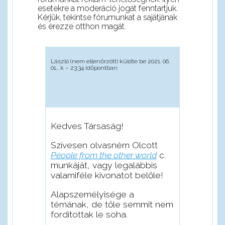
esetekre a moderáció jogát fenntartjuk.
Kérjük, tekintse fórumunkat a sajátjának
és érezze otthon magát.
László (nem ellenőrzött)
küldte be 2021. 06.
01., k – 23:34 időpontban
Kedves Társaság!
Szívesen olvasném Olcott
People from the other world
c.
munkáját, vagy legalábbis
valamiféle kivonatot belőle!
Alapszemélyisége a
témának, de tőle semmit nem
fordítottak le soha.