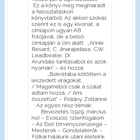
Ez a könyv még megmaradt
a feloszlatáskori
könyvtárból.
Az akkori szokás
szerint ez is egy kivonat, a
címlapon ugyan AB
fotójával, de a belső
címlapján a cím alatt: „Annie
Besant, C. Jinarajadasa, C.W.
Leadbeater, Dr.
Arundale tanításaiból és azok
nyomán” – és hozzá:
„Bokrétába kötöttem a
leszedett virágokat,
/ Magaméból csak a szálat
adtam hozzá, / Ami
összefűzi.” – Pollány Zoltánné
Az egyes rész-témák:
Bevezetés (1929. március
hó) – Evolúció. Istenfogalom
– Az Élet törvényszerűsége –
Mesterek – Gondolaterők –
Fizikai halálunk utáni életeink