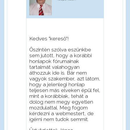
Kedves "kereső"!
Őszintén szólva eszünkbe
sem jutott, hogy a korábbi
honlapok fórumainak
tartalmát valahogyan
áthozzuk ide is. Bár nem
vagyok szakember, azt látom,
hogy a jelenlegi honlap
teljesen más elveken épül fel,
mint a korábbiak, tehát a
dolog nem megy egyetlen
mozdulattal. Meg fogom
kérdezni a webmestert, de
ígérni nem tudok semmit.