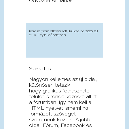
Üdvözlettel: János
kereső (nem ellenőrzött)
küldte be 2020. 08.
11., k – 19:11 időpontban
Sziasztok!
Nagyon kellemes az új oldal,
különösen tetszik
hogy grafikus felhasználói
felület is rendelkezésre áll itt
a fórumban, így nem kell a
HTML nyelvet ismerni ha
formázott szöveget
szeretnénk közölni. A jobb
oldali Fórum, Facebook és