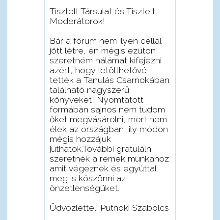
Tisztelt Társulat és Tisztelt
Moderátorok!
Bár a fórum nem ilyen céllal
jött létre, én mégis ezúton
szeretném hálámat kifejezni
azért, hogy letölthetővé
tették a Tanulás Csarnokában
található nagyszerű
könyveket! Nyomtatott
formában sajnos nem tudom
őket megvásárolni, mert nem
élek az országban, ily módon
mégis hozzájuk
juthatok.További gratulálni
szeretnék a remek munkához
amit végeznek és egyúttal
meg is köszönni az
önzetlenségüket.
Üdvözlettel: Putnoki Szabolcs