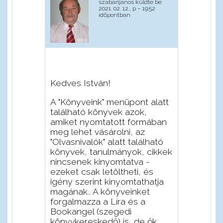
szabarijanos
küldte be
2021. 02. 12., p – 19:52
időpontban
Kedves István!
A "Könyveink" menüpont alatt
található könyvek azok,
amiket nyomtatott formában
meg lehet vásárolni, az
"Olvasnivalók" alatt található
könyvek, tanulmányok, cikkek
nincsenek kinyomtatva -
ezeket csak letöltheti, és
igény szerint kinyomtathatja
magának.. A könyveinket
forgalmazza a Líra és a
Bookangel (szegedi
könyvkereskedő) is, de ők