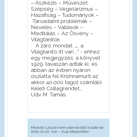
– Aszkézis – Művészet.
Szépség – Vegetárizmus –
Hazafiság – Tudományok –
Társadalmi problémák –
Nevelés – Vallások –
Meditálás – Az Ösvény –
Világtanítók
A záró mondat: „… a
Világtanító itt van …” - ehhez
egy megjegyzés: a könyvet
1929. tavaszán adták ki, és
abban az évben nyáron
oszlatta fel Krishnamurti az
akkor 40.000 tagot számláló
Keleti Csillagrendet…
Údv M. Tamás.
Miskolci László (nem ellenőrzött)
küldte be
2020. 10. 07., sze – 21:41 időpontban