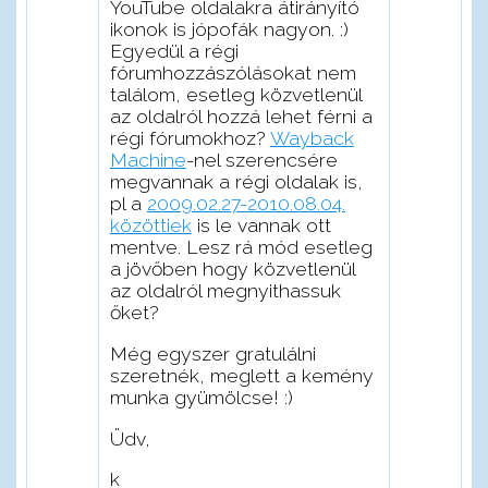
YouTube oldalakra átirányító
ikonok is jópofák nagyon. :)
Egyedül a régi
fórumhozzászólásokat nem
találom, esetleg közvetlenül
az oldalról hozzá lehet férni a
régi fórumokhoz?
Wayback
Machine
-nel szerencsére
megvannak a régi oldalak is,
pl a
2009.02.27-2010.08.04.
közöttiek
is le vannak ott
mentve. Lesz rá mód esetleg
a jövőben hogy közvetlenül
az oldalról megnyithassuk
őket?
Még egyszer gratulálni
szeretnék, meglett a kemény
munka gyümölcse! :)
Üdv,
k