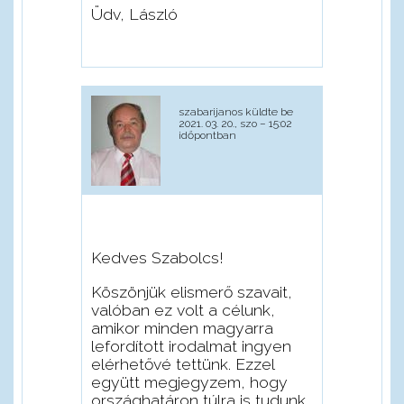
Üdv, László
szabarijanos
küldte be
2021. 03. 20., szo – 15:02
időpontban
Kedves Szabolcs!
Köszönjük elismerő szavait,
valóban ez volt a célunk,
amikor minden magyarra
lefordított irodalmat ingyen
elérhetővé tettünk. Ezzel
együtt megjegyzem, hogy
országhatáron túlra is tudunk