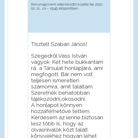
ferrum49 (nem ellenőrzött)
küldte be 2021.
02. 11., cs – 19:45 időpontban
Tisztelt Szabari János!
Szegedről,Vass István
vagyok. Két hete bukkantam
rá a Társulat honlapjára, ami
megfogott. Bár nem volt
teljesen ismeretlen
számomra, amit találtam.
Szeretnék behatóbban
tájékozódni,okosodni.
A honlapot könnyen
hozzáférhetővé tettem.
Kérdésem az lenne,biztosan
lesz több is, hogy az
olvasnivalók közt talált
könyvekhez hogyan lehet