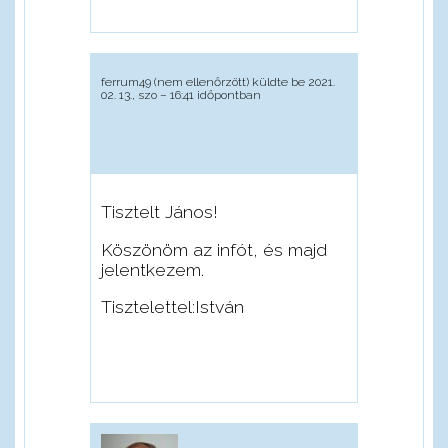
ferrum49 (nem ellenőrzött)
küldte be 2021.
02. 13., szo – 16:41 időpontban
Tisztelt János!
Köszönöm az infót, és majd
jelentkezem.
Tisztelettel:István