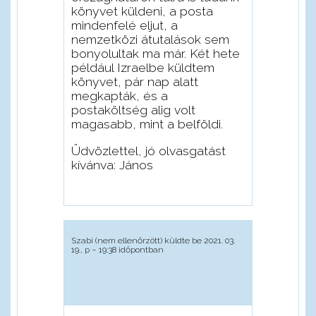
könyvet küldeni, a posta
mindenfelé eljut, a
nemzetközi átutalások sem
bonyolultak ma már. Két hete
például Izraelbe küldtem
könyvet, pár nap alatt
megkapták, és a
postaköltség alig volt
magasabb, mint a belföldi.
Üdvözlettel, jó olvasgatást
kívánva: János
Szabi (nem ellenőrzött)
küldte be 2021. 03.
19., p – 19:38 időpontban