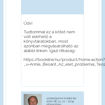
Üdv!
Tudtommal ez a kötet nem
volt elérhető a
könyvtáratokban, most
azonban megvásárolható az
alábbi linken. Igazi ritkaság-
https://bookline.hu/product/home.action?
_v=Annie_Besant_Az_elet_problemai_Teo
szabarijanos
küldte be
2020. 08. 13., cs – 10:34
időpontban