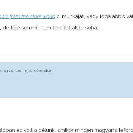
ple from the other world
c. munkáját, vagy legalábbis val
de tőle semmit nem fordítottak le soha.
. 03. 20., szo – 15:02 időpontban
alóban ez volt a célunk, amikor minden magyarra leford