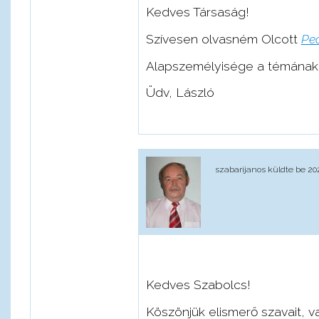
Kedves Társaság!
Szívesen olvasném Olcott
Peo
Alapszemélyisége a témának, 
Üdv, László
szabarijanos
küldte be 2021
Kedves Szabolcs!
Köszönjük elismerő szavait, v