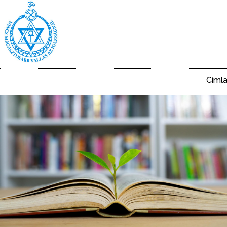
Ugrás
a
tartalomra
Címl
Main
navigation