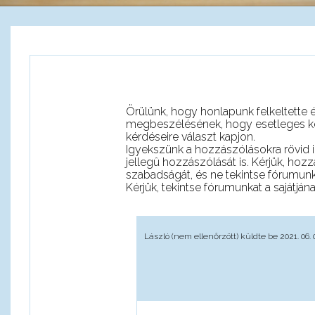
Örülünk, hogy honlapunk felkeltette é
megbeszélésének, hogy esetleges kérd
kérdéseire választ kapjon.
Igyekszünk a hozzászólásokra rövid id
jellegû hozzászólását is. Kérjük, ho
szabadságát, és ne tekintse fórumunk
Kérjük, tekintse fórumunkat a sajátjá
László (nem ellenőrzött)
küldte be 2021. 06. 