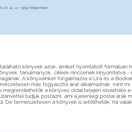
. 02. 12., p – 19:52 időpontban
 található könyvek azok, amiket nyomtatott formában m
ó könyvek, tanulmányok, cikkek nincsenek kinyomtatva - e
magának.. A könyveinket forgalmazza a Líra és a Booka
rmészetesen más fogyasztói árat alkalmaznak, mint mi. 
ek megrendelhetők a könyves oldal tetején olvasható e
tánvéttel tudjuk postázni, ami a jelenlegi postai árak 
l. De természetesen a könyvek is letölthetők, ha valak