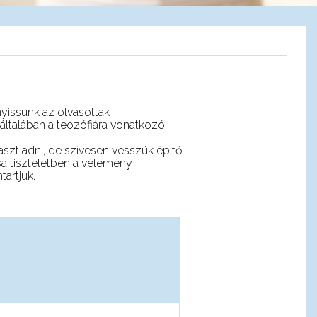
nyissunk az olvasottak
általában a teozófiára vonatkozó
aszt adni, de szívesen vesszük építő
sa tiszteletben a vélemény
artjuk.