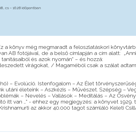
08., cs – 16:28 időpontban
z a könyv még megmaradt a feloszlatáskori könyvtárb
an AB fotójával, de a belső címlapján a cím alatt: „Ann
 tanításaiból és azok nyomán” – és hozzá:
dett virágokat, / Magaméból csak a szálat adtam ho
) – Evolúció. Istenfogalom – Az Élet törvényszerűsé
unk utáni életeink – Aszkézis – Művészet. Szépség – Ve
lémák – Nevelés – Vallások – Meditálás – Az Ösvény 
tó itt van …” - ehhez egy megjegyzés: a könyvet 1929. 
Krishnamurti az akkor 40.000 tagot számláló Keleti Csil