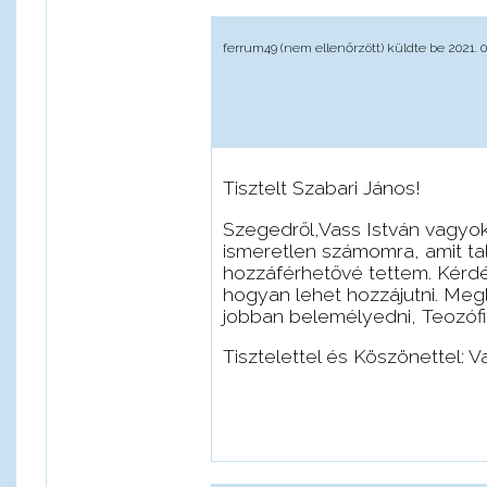
ferrum49 (nem ellenőrzött)
küldte be 2021. 02
Tisztelt Szabari János!
Szegedről,Vass István vagyok
ismeretlen számomra, amit ta
hozzáférhetővé tettem. Kérdé
hogyan lehet hozzájutni. Megl
jobban belemélyedni, Teozófi
Tisztelettel és Köszönettel: V