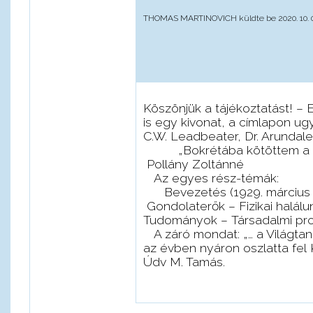
THOMAS MARTINOVICH
küldte be 2020. 10. 
Köszönjük a tájékoztatást!
–
E
is egy kivonat, a címlapon ugy
C.W. Leadbeater, Dr. Arundale
„Bokrétába kötöttem a lesze
Pollány Zoltánné
Az egyes rész-témák:
Bevezetés (1929. március hó
Gondolaterők – Fizikai halál
Tudományok – Társadalmi prob
A záró mondat: „… a Világtaní
az évben nyáron oszlatta fel 
Údv M. Tamás.