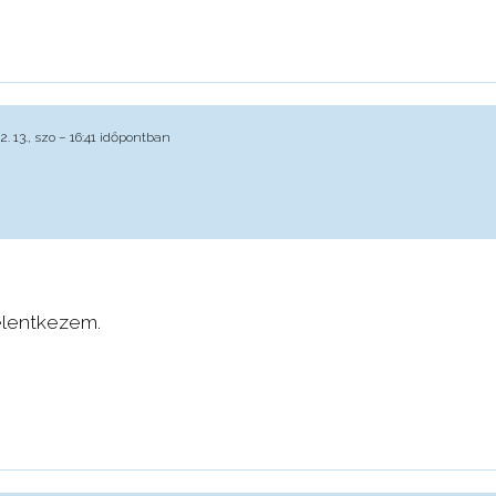
2. 13., szo – 16:41 időpontban
elentkezem.