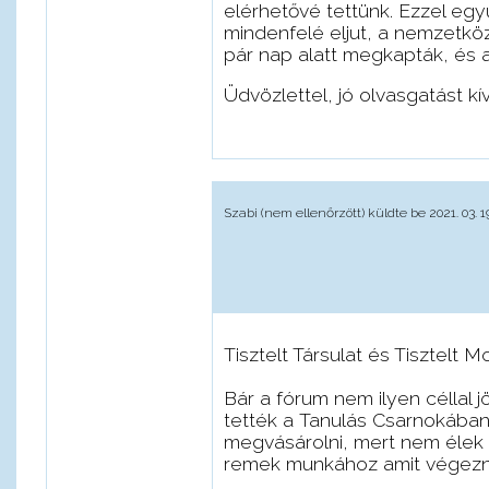
elérhetővé tettünk. Ezzel eg
mindenfelé eljut, a nemzetkö
pár nap alatt megkapták, és a
Üdvözlettel, jó olvasgatást kí
Szabi (nem ellenőrzött)
küldte be 2021. 03. 1
Tisztelt Társulat és Tisztelt 
Bár a fórum nem ilyen céllal 
tették a Tanulás Csarnokába
megvásárolni, mert nem élek 
remek munkához amit végezne