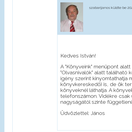
szabarijanos
küldte be 2021
Kedves István!
A "Könyveink" menüpont alatt
"Olvasnivalók" alatt találhat
igény szerint kinyomtathatja 
könyvkereskedő) is, de ők te
könyveknél láthatja. A könyv
telefonszámon. Vidékre csak u
nagyságától szinte függetlenü
Üdvözlettel: János