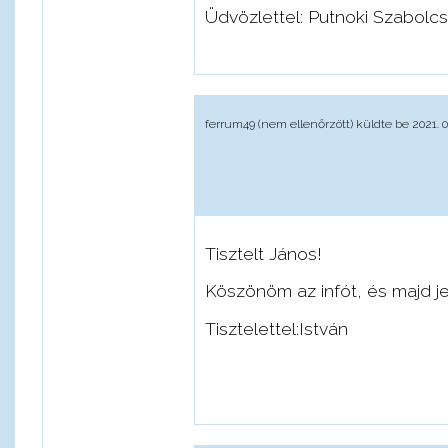
Üdvözlettel: Putnoki Szabolcs
ferrum49 (nem ellenőrzött)
küldte be 2021. 0
Tisztelt János!
Köszönöm az infót, és majd j
Tisztelettel:István