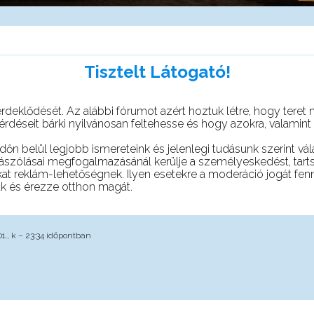
Tisztelt Látogató!
rdeklődését. Az alábbi fórumot azért hoztuk létre, hogy teret 
éseit bárki nyilvánosan feltehesse és hogy azokra, valamint 
őn belül legjobb ismereteink és jelenlegi tudásunk szerint vál
zzászólásai megfogalmazásánál kerülje a személyeskedést, tart
at reklám-lehetőségnek. Ilyen esetekre a moderáció jogát fennt
nak és érezze otthon magát.
01., k – 23:34 időpontban