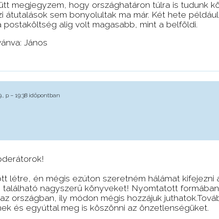
yütt megjegyzem, hogy országhatáron túlra is tudunk kö
zi átutalások sem bonyolultak ma már. Két hete például
 postaköltség alig volt magasabb, mint a belföldi.
vánva: János
9., p – 19:38 időpontban
Moderátorok!
jött létre, én mégis ezúton szeretném hálámat kifejezni 
n található nagyszerű könyveket! Nyomtatott formába
az országban, ily módon mégis hozzájuk juthatok.Tovább
k és egyúttal meg is köszönni az önzetlenségüket.