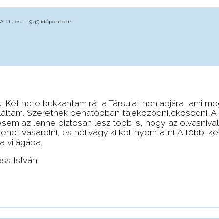
. 11., cs – 19:45 időpontban
. Két hete bukkantam rá a Társulat honlapjára, ami meg
láltam. Szeretnék behatóbban tájékozódni,okosodni. 
sem az lenne,biztosan lesz több is, hogy az olvasnival
ehet vásárolni, és hol,vagy ki kell nyomtatni. A többi k
a világába.
ass István