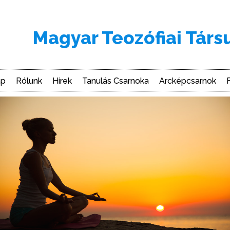
Magyar Teozófiai Társ
ap
Rólunk
Hírek
Tanulás Csarnoka
Arcképcsarnok