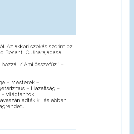
ól.
Az akkori szokás szerint ez
ie Besant, C. Jinarajadasa,
zzá, / Ami összefűzi.” –
ge – Mesterek –
getárizmus – Hazafiság –
– Világtanítók
tavaszán adták ki, és abban
lagrendet…