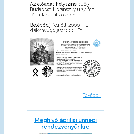
Az előadás helyszíne:
1085
Budapest, Horánszky u.27. fsz,
10., a Társulat központja
Belépődíj:
felnőtt: 2000.-Ft,
diák/nyugdíjas: 1000.-Ft
Tovább...
Meghívó áprilisi ünnepi
rendezvényünkre