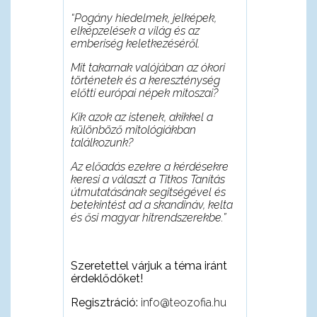
“Pog
ány hiedelmek, jelképek,
elképzelések a világ és az
emberiség keletkezéséről.
Mit takarnak valójában az ókori
történetek és a kereszténység
előtti európai népek mitoszai?
Kik azok az istenek, akikkel a
különböző mitológiákban
találkozunk?
A
z előadás ezekre a kérdésekre
keresi a választ a Titkos Taní
tás
útmutatásának segitségével és
betekintést ad a skandináv, kelta
és ősi magyar hitrendszerekbe.”
Szeretettel várjuk a téma iránt
érdeklődőket!
Regisztráció:
info@teozofia.hu