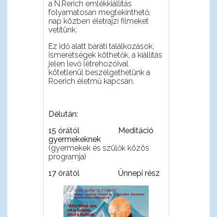
a N.Rerich emlékkiállítás
folyamatosan megtekinthet
ő
,
nap közben életrajzi filmeket
vetítünk.
Ez id
ő
alatt baráti találkozások,
ismeretségek köthet
ő
k, a kiállítás
jelen lev
ő
létrehozóival
kötetlenül beszélgethetünk a
Roerich életm
ű
kapcsán.
Délután:
15 órától
Meditáció
gyermekeknek
(gyermekek és szül
ő
k közös
programja)
17 órától
Ünnepi rész