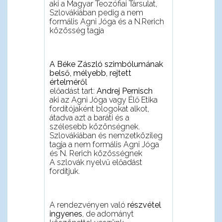
aki a Magyar Teozófiai Társulat,
Szlovákiában pedig a nem
formális Agni Jóga és a N.Rerich
közösség tagja
A Béke Zászló szimbólumának
bels
ő
, mélyebb, rejtett
értelmér
ő
l
el
ő
adást tart:
Andrej Pernisch
aki az Agni Jóga vagy Él
ő
Etika
fordítójaként blogokat alkot,
átadva azt a baráti és a
szélesebb közönségnek.
Szlovákiában és nemzetközileg
tagja a nem formális Agni Jóga
és N. Rerich közösségnek
A szlovák nyelv
ű
el
ő
adást
fordítjuk.
A rendezvényen való
részvétel
ingyenes
, de adományt