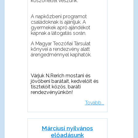
köszönettel veszünk.
A napközbeni programot
családoknak is ajánljuk. A
gyermekek apró ajándékot
kapnak a látogatás során.
A Magyar Teozófiai Társulat
könyvei a rendezvény alatt
árengedménnyel kaphatók.
Várjuk N.Rerich mostani és
jöv
ő
beni barátait, kedvel
ő
it és
tisztel
ő
it közös, baráti
rendezvényünkön!
Tovább...
Márciusi nyilvános
előadásunk