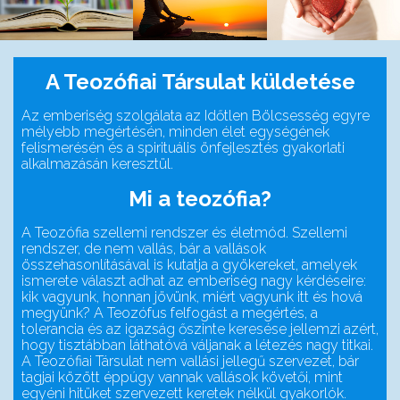
A Teozófiai Társulat küldetése
Az emberiség szolgálata az Időtlen Bölcsesség egyre
mélyebb megértésén, minden élet egységének
felismerésén és a spirituális önfejlesztés gyakorlati
alkalmazásán keresztül.
Mi a teozófia?
A Teozófia szellemi rendszer és életmód. Szellemi
rendszer, de nem vallás, bár a vallások
összehasonlításával is kutatja a gyökereket, amelyek
ismerete választ adhat az emberiség nagy kérdéseire:
kik vagyunk, honnan jövünk, miért vagyunk itt és hová
megyünk? A Teozófus felfogást a megértés, a
tolerancia és az igazság őszinte keresése jellemzi azért,
hogy tisztábban láthatóvá váljanak a létezés nagy titkai.
A Teozófiai Társulat nem vallási jellegű szervezet, bár
tagjai között éppúgy vannak vallások követői, mint
egyéni hitüket szervezett keretek nélkül gyakorlók.