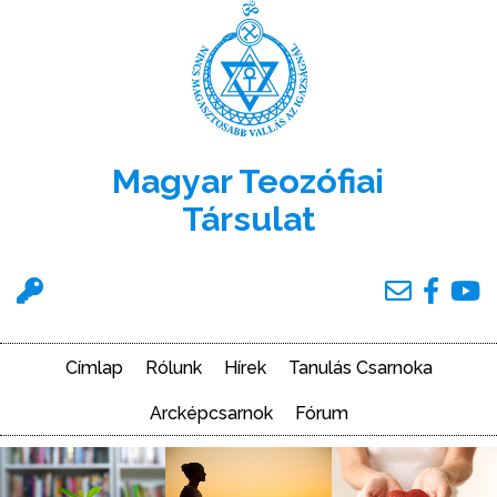
Ugrás
a
tartalomra
Magyar Teozófiai
Társulat
Felhasználói
menü
Címlap
Rólunk
Hírek
Tanulás Csarnoka
Main
navigation
Arcképcsarnok
Fórum