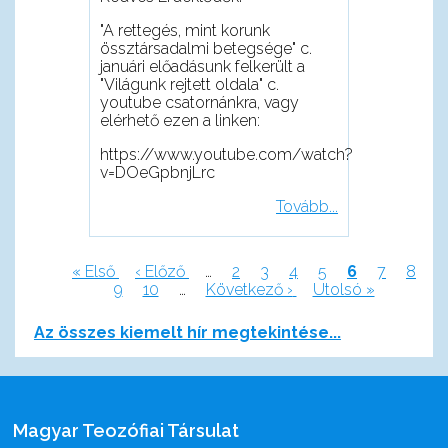
"A rettegés, mint korunk
össztársadalmi betegsége" c.
januári előadásunk felkerült a
"Világunk rejtett oldala" c.
youtube csatornánkra, vagy
elérhető ezen a linken:
https://www.youtube.com/watch?
v=DOeGpbnjLrc
Tovább...
Első
« Első
Előző
‹ Előző
…
Page
2
Page
3
Page
4
Page
5
Jelenlegi
6
Page
7
Page
8
oldal
Page
9
oldal
Page
10
…
Következő
Következő ›
Utolsó
Utolsó »
oldal
Oldalszámozás
oldal
oldal
Az összes kiemelt hír megtekintése...
Magyar Teozófiai Társulat