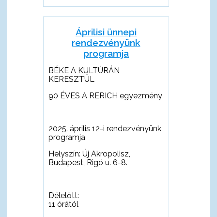
Áprilisi ünnepi
rendezvényünk
programja
BÉKE A KULTÚRÁN
KERESZTÜL
90 ÉVES A RERICH egyezmény
2025. április 12-i rendezvényünk
programja
Helyszín: Új Akropolisz,
Budapest, Rigó u. 6-8.
Délel
ő
tt:
11 órától