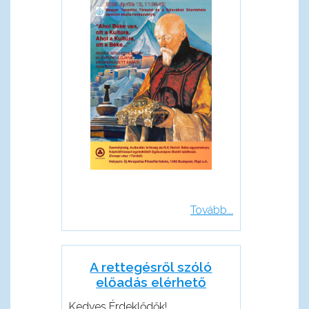
Tovább...
A rettegésről szóló
előadás elérhető
Kedves Érdeklődők!