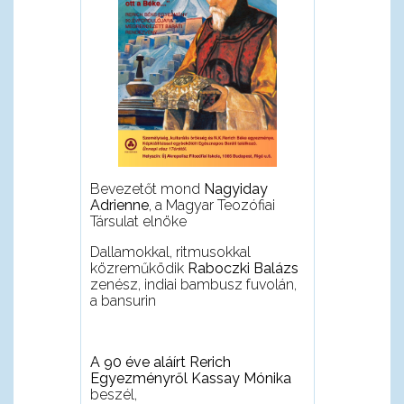
Bevezet
ő
t mond
Nagyiday
Adrienne
, a Magyar Teozófiai
Társulat elnöke
Dallamokkal, ritmusokkal
közrem
ű
ködik
Raboczki Balázs
zenész, indiai bambusz fuvolán,
a bansurin
A 90 éve aláírt Rerich
Egyezményr
ő
l
Kassay Mónika
beszél,