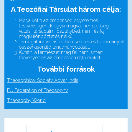
A Teozófiai Társulat három célja:
Megalkotni az emberiség egyetemes
testvériségének egyik magvát nemzetiségi,
vallási, társadalmi osztálybeli, nemi és faji
megkülönböztetés nélkül.
Támogatni a vallások, bölcseletek és tudományok
összehasonlító tanulmányozását.
Kutatni a természet még fel nem ismert
törvényeit és az emberben rejlő erőket.
További források
Theosophical Society Adyar, India
EU Federation of Theosophy
Theosophy World