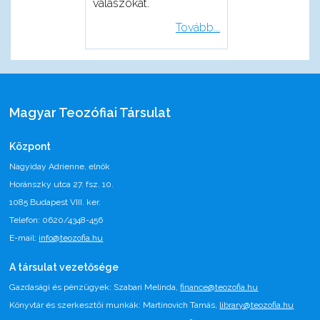
válaszokat.
Tovább...
Magyar Teozófiai Társulat
Központ
Nagyiday Adrienne, elnök
Horánszky utca 27. fsz. 10.
1085 Budapest VIII. ker.
Telefon: 0620/4348-456
E-mail:
info@teozofia.hu
A társulat vezetősége
Gazdasági és pénzügyek: Szabari Melinda,
finance@teozofia.hu
Könyvtár és szerkesztői munkák: Martinovich Tamás,
library@teozofia.hu