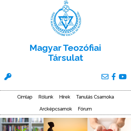
Ugrás
a
tartalomra
Magyar Teozófiai
Társulat
Felhasználói
menü
Címlap
Rólunk
Hírek
Tanulás Csarnoka
Main
navigation
Arcképcsarnok
Fórum