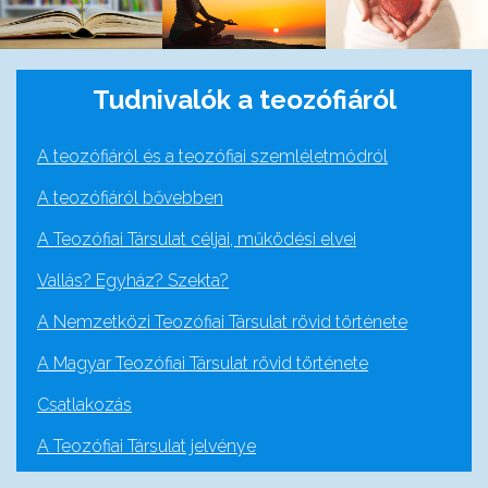
Tudnivalók a teozófiáról
A teozófiáról és a teozófiai szemléletmódról
A teozófiáról bővebben
A Teozófiai Társulat céljai, működési elvei
Vallás? Egyház? Szekta?
A Nemzetközi Teozófiai Társulat rövid története
A Magyar Teozófiai Társulat rövid története
Csatlakozás
A Teozófiai Társulat jelvénye