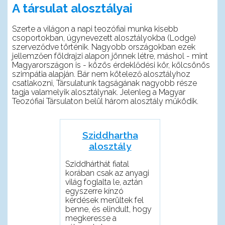
A társulat alosztályai
Szerte a világon a napi teozófiai munka kisebb
csoportokban, úgynevezett alosztályokba (Lodge)
szerveződve történik. Nagyobb országokban ezek
jellemzően földrajzi alapon jönnek létre, máshol - mint
Magyarországon is - közös érdeklődési kör, kölcsönös
szimpátia alapján. Bár nem kötelező alosztályhoz
csatlakozni, Társulatunk tagságának nagyobb része
tagja valamelyik alosztálynak. Jelenleg a Magyar
Teozófiai Társulaton belül három alosztály működik.
Sziddhartha
alosztály
Sziddhárthát fiatal
korában csak az anyagi
világ foglalta le, aztán
egyszerre kínzó
kérdések merültek fel
benne, és elindult, hogy
megkeresse a