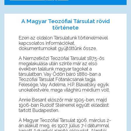
A Magyar Teozófiai Társulat rövid
története
Ezen az oldalon Társulatunk történelmével
kapcsolatos információkat,
dokumentumokat gyűjtöttünk össze.
A Nemzetközi Teozófiai Társulat 1875-ös
megalakulása után szinte már az első
években találunk magyar tagokat a
társulatban. Vay Ödön báró 1880-ban a
Teozófiai Társulat Főtanácsának tagja.
Felesége, Vay Adelma, H.P. Blavatsky egyik
unokatestvére, maga világhírű médium volt.
Annie Besant először már 1905-ben, majd
1906-ban Rudolf Steinerrel együtt előadást
tartott Budapesten.
A Magyar Teozófiai Társulat 1906. március 2-
án alakult meg, és 1907. július 7-i dátummal
kapott Adyarból alapító oklevelet. Alapítói