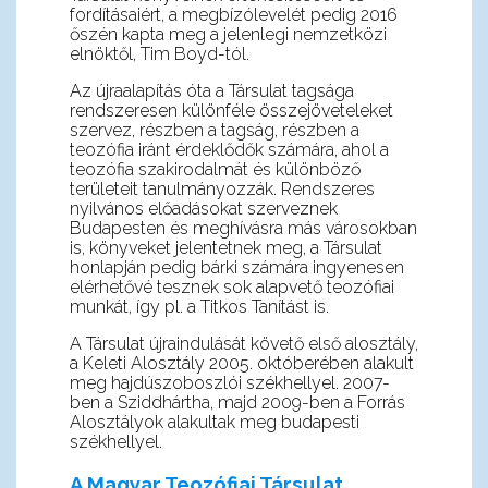
fordításaiért, a megbízólevelét pedig 2016
őszén kapta meg a jelenlegi nemzetközi
elnöktől, Tim Boyd-tól.
Az újraalapítás óta a Társulat tagsága
rendszeresen különféle összejöveteleket
szervez, részben a tagság, részben a
teozófia iránt érdeklődők számára, ahol a
teozófia szakirodalmát és különböző
területeit tanulmányozzák. Rendszeres
nyilvános előadásokat szerveznek
Budapesten és meghívásra más városokban
is, könyveket jelentetnek meg, a Társulat
honlapján pedig bárki számára ingyenesen
elérhetővé tesznek sok alapvető teozófiai
munkát, így pl. a Titkos Tanítást is.
A Társulat újraindulását követő első alosztály,
a Keleti Alosztály 2005. októberében alakult
meg hajdúszoboszlói székhellyel. 2007-
ben a Sziddhártha, majd 2009-ben a Forrás
Alosztályok alakultak meg budapesti
székhellyel.
A Magyar Teozófiai Társulat