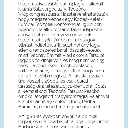
teozófusaival. 1966-ban 13 tagnak sikerült
kijutnia Salzburgba az 5. Teozófiai
Világkongresszusra. Hazatérve elhatározták,
hogy megszerveznek egy Közép-Kelet-
Európai Teozófiai Konferenciát. 1967-ben
egyhetes találkozót tartottak Budapesten,
ahová eljöttek a környező országok
teozófusai. 1969-70-ben a hatóságok
eljárást indítottak a Társulat néhány tagja
ellen a rendszeres baráti összejövetelek
miatt. Vadnay Emmát – aki akkor a Társulat
legjobb fordítója volt, és még nem volt 55
éves – a rendőrségi meghurcolások,
vallatások annyira megviselték, hogy nem
sokkal később meghalt. A Társulat ezután
újra visszahúzódott, és csak baráti
társaságként létezett. 1972-ben John Coats,
a Nemzetközi Teozófiai Társulat későbbi
elnöke látogatott Magyarországra. Valamivel
később járt itt a jelenlegi elnök, Radha
Burnier is, mindketten magánemberként.
Az 1980-as években enyhült a politikai
légkör, és újra divatba jött a jóga. Jóga címén
Budapesten és más városokban is