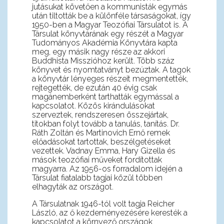
jutásukat követően a kommunisták egymás
után tiltották be a különféle társaságokat, így
1950-ben a Magyar Teozófiai Társulatot is. A
Társulat könyvtárának egy részét a Magyar
Tudományos Akadémia Könyvtára kapta
meg, egy másik nagy része az akkori
Buddhista Misszióhoz került. Több száz
könyvet és nyomtatványt bezúztak. A tagok
a könyvtár lényeges részeit megmentették,
rejtegették, de ezután 40 évig csak
magánemberként tarthatták egymással a
kapcsolatot. Közös kirándulásokat
szerveztek, rendszeresen összejártak,
titokban folyt tovább a tanulás, tanítás. Dr.
Ráth Zoltán és Martinovich Ernő remek
előadásokat tartottak, beszélgetéseket
vezettek. Vadnay Emma, Hary Gizella és
mások teozófiai műveket fordítottak
magyarra. Az 1956-os forradalom idején a
Társulat fiatalabb tagjai közül többen
elhagyták az országot.
A Társulatnak 1946-tól volt tagja Reicher
László, az ő kezdeményezésére keresték a
kapcsolatot a környező országok