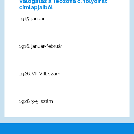
Válogatás a Teozófia c. folyóirat
címlapjaiból
1915 január
1916. január-február
1926. VII
-VIII. szám
1928 3-5. szám