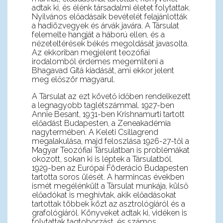
adtak ki, és élénk társadalmi életet folytattak.
Nyilvános előadásaik bevételét felajánlották
a hadiözvegyek és árvák javára. A Társulat
felemelte hangját a háború ellen, és a
nézeteltérések békés megoldását javasolta.
Az ekkoriban megjelent teozófiai
irodalomból érdemes megemlíteni a
Bhagavad Gitá kiadását, ami ekkor jelent
meg először magyarul.
A Társulat az ezt követő időben rendelkezett
a legnagyobb taglétszámmal. 1927-ben
Annie Besant, 1931-ben Krishnamurti tartott
előadást Budapesten, a Zeneakadémia
nagytermében. A Keleti Csillagrend
megalakulása, majd feloszlása 1926-27-től a
Magyar Teozófiai Társulatban is problémákat
okozott, sokan ki is léptek a Társulatból.
1929-ben az Európai Föderáció Budapesten
tartotta soros ülését. A harmincas években
ismét megélénkült a Társulat munkája, külső
előadókat is meghívtak, akik előadásokat
tartottak többek közt az asztrológiáról és a
grafológiáról. Könyveket adtak ki, vidéken is
folytattak tagtoborzást, és számos