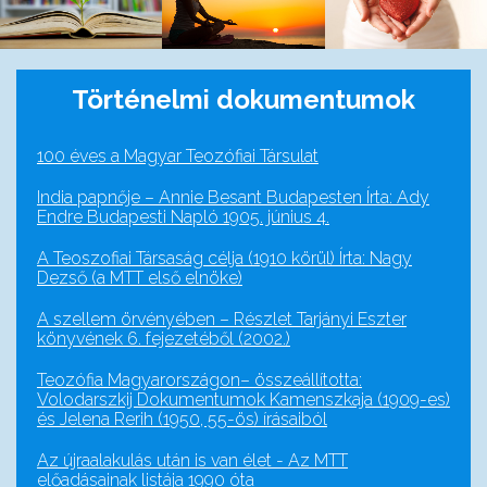
Történelmi dokumentumok
100 éves a Magyar Teozófiai Társulat
India papnője – Annie Besant Budapesten Írta: Ady
Endre Budapesti Napló 1905. június 4.
A Teoszofiai Társaság célja (1910 körül) Írta: Nagy
Dezső (a MTT első elnöke)
A szellem örvényében – Részlet Tarjányi Eszter
könyvének 6. fejezetéből (2002.)
Teozófia Magyarországon– összeállította:
Volodarszkij Dokumentumok Kamenszkaja (1909-es)
és Jelena Rerih (1950, 55-ös) írásaiból
Az újraalakulás után is van élet - Az MTT
előadásainak listája 1990 óta