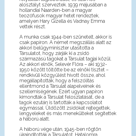
alosztályt szerveztek. 1939 májusában a
hollandiai Naarden-ben a magyar
teozófusok magyar hetet rendeztek,
amelyen Hary Gizella és Vadnay Emma
vettek részt.
A munka csak 1944-ben szünetelt, akkor is
csak papíron. A német megszállás alatt az
akkori belügyminiszter utasította a
Társulatot, hogy zárják ki a zsidó
származású tagokat a Társulat tagjai közül.
Az akkori elnök, Selevér Flóra – aki 1932-
1950 között töltötte be az elnöki tisztet –
rendkívüli közgyűlést hívott össze, ahol
megállapították, hogy a felszólítás
ellentmond a Társulat alapelveinek és
szellemiségének. Ezért ugyan papíron
kimondták a Társulat feloszlatását, de a
tagok ezután is tartották a kapcsolatot
egymással. Üldözött zsidókat rejtegettek,
lengyeleket és más menekülteket segítettek
a háború alatt.
A háború vége után, 1945-ben rögtön
újraindították a Társulatot. Hatalomra