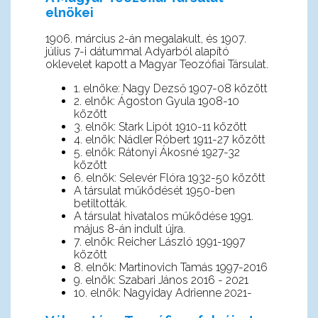
elnökei
1906. március 2-án megalakult, és 1907.
július 7-i dátummal Adyarból alapító
oklevelet kapott a Magyar Teozófiai Társulat.
1. elnöke: Nagy Dezső 1907-08 között
2. elnök: Ágoston Gyula 1908-10
között
3. elnök: Stark Lipót 1910-11 között
4. elnök: Nádler Róbert 1911-27 között
5. elnök: Rátonyi Ákosné 1927-32
között
6. elnök: Selevér Flóra 1932-50 között
A társulat működését 1950-ben
betiltották.
A társulat hivatalos működése 1991.
május 8-án indult újra.
7. elnök: Reicher László 1991-1997
között
8. elnök: Martinovich Tamás 1997-2016
9. elnök: Szabari János 2016 - 2021
10. elnök: Nagyiday Adrienne 2021-