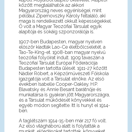
között megtalálhatók az akkori
Magyarország neves egyéniségei, mint
például Zipernovszky Károly feltaláló, aki
maga is rendelkezett okkult képességekkel.
Ő volt a Magyar Teozófiai Társulat egyik
alapítója és sokáig szponzorálója is.
1907-ben Budapesten, magyar nyelven
először kiadták Lao-Ce életbölcseletét, a
Tao-Te-King-et. 1908-ban magyar nyelvű
teozófiai folyóirat indult. 1909 tavaszán a
Teozófiai Társulat Európai Föderációja
Budapesten tartotta ülését. 1911-27 között
Nádler Róbert, a Képzőművészeti Főiskola
igazgatója volt a Társulat elnöke. Az első
években Isabelle Cooper-Oakley, H.P.
Blavatsky és Annie Besant barátnője és
munkatársa is gyakran jött Magyarországra,
és a Társulat működését könyvekkel és
egyéb módon segítette. Itt is hunyt el 1914-
ben.
A taglétszám 1914-15-ben már 217 fő volt.
Az első világháború alatt is folytatták a
munkát, előadásokat tartottak, könyveket