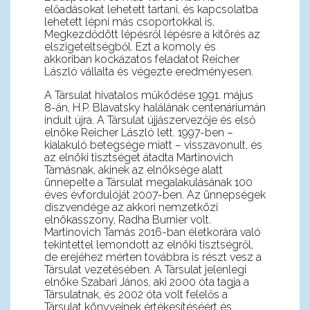
előadásokat lehetett tartani, és kapcsolatba
lehetett lépni más csoportokkal is.
Megkezdődött lépésről lépésre a kitörés az
elszigeteltségből. Ezt a komoly és
akkoriban kockázatos feladatot Reicher
László vállalta és végezte eredményesen.
A Társulat hivatalos működése 1991. május
8-án, H.P. Blavatsky halálának centenáriumán
indult újra. A Társulat újjászervezője és első
elnöke Reicher László lett. 1997-ben –
kialakuló betegsége miatt – visszavonult, és
az elnöki tisztséget átadta Martinovich
Tamásnak, akinek az elnöksége alatt
ünnepelte a Társulat megalakulásának 100
éves évfordulóját 2007-ben. Az ünnepségek
díszvendége az akkori nemzetközi
elnökasszony, Radha Burnier volt.
Martinovich Tamás 2016-ban életkorára való
tekintettel lemondott az elnöki tisztségről,
de erejéhez mérten továbbra is részt vesz a
Társulat vezetésében. A Társulat jelenlegi
elnöke Szabari János, aki 2000 óta tagja a
Társulatnak, és 2002 óta volt felelős a
Társulat könyveinek értékesítéséért és