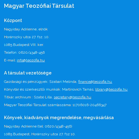
Magyar Teozófiai Társulat
Központ
Nagyiday Adrienne, elnök
Horánszky utca 27. fsz. 10.
1085 Budapest VIII. ker.
Telefon: 0620/4348-456
E-mail:
info@teozofia.hu
A társulat vezetősége
Gazdasági és pénzügyek: Szabari Melinda,
finance@teozofia.hu
Könyvtár és szerkesztői munkák: Martinovich Tamás,
library@teozofia.hu
Titkár, archívum : Szabó Lilla,
secretary@teozofia.hu
Magyar Teozófiai Társulat számlaszáma: 11706016-20466347
Könyvek, kiadványok megrendelése, megvásárlása
Nagyiday Adrienne (tel: 0620/4348-456)
1085 Budapest, Horánszky utca 27. fsz 10.