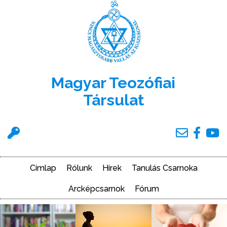
Ugrás
a
tartalomra
Magyar Teozófiai
Társulat
Felhasználói
menü
Címlap
Rólunk
Hírek
Tanulás Csarnoka
Main
navigation
Arcképcsarnok
Fórum