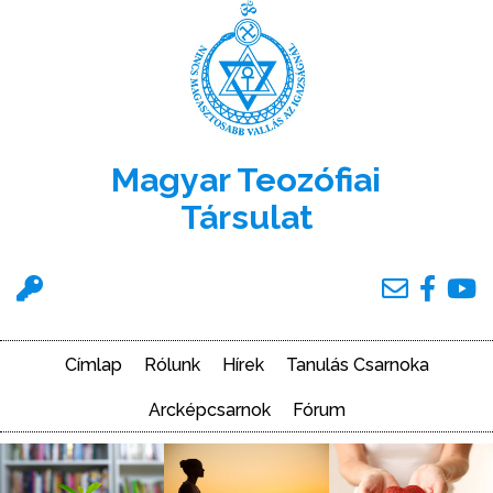
Ugrás
a
tartalomra
Magyar Teozófiai
Társulat
Felhasználói
menü
Címlap
Rólunk
Hírek
Tanulás Csarnoka
Main
navigation
Arcképcsarnok
Fórum