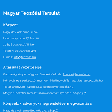
Magyar Teozófiai Társulat
Központ
Nagyiday Adrienne, elnök
Horánszky utca 27. fsz. 10.
1085 Budapest VIII. ker.
Telefon: 0620/4348-456
E-mail:
info@teozofia.hu
A társulat vezetősége
Gazdasági és pénzügyek: Szabari Melinda,
finance@teozofia.hu
Könyvtár és szerkesztői munkák: Martinovich Tamás,
library@teozofia.hu
Titkár, archívum : Szabó Lilla,
secretary@teozofia.hu
Magyar Teozófiai Társulat számlaszáma: 11706016-20466347
Könyvek, kiadványok megrendelése, megvásárlása
Nagyiday Adrienne (tel: 0620/4348-456)