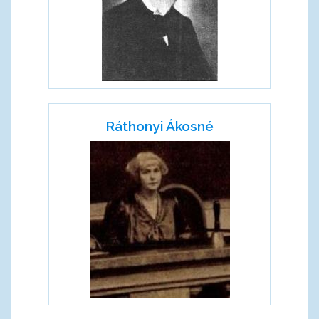
Ráthonyi Ákosné