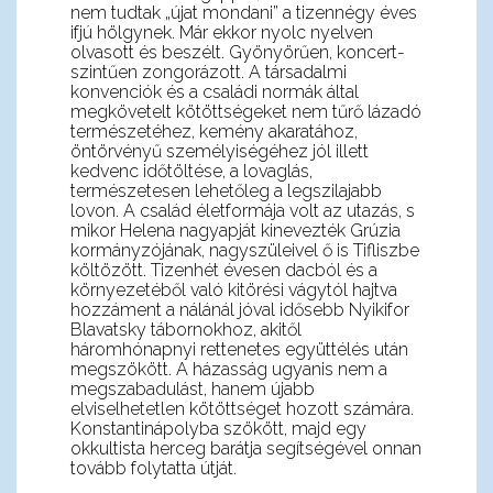
nem tudtak „újat mondani” a tizennégy éves
ifjú hölgynek. Már ekkor nyolc nyelven
olvasott és beszélt. Gyönyörűen, koncert-
szintűen zongorázott. A társadalmi
konvenciók és a családi normák által
megkövetelt kötöttségeket nem tűrő lázadó
természetéhez, kemény akaratához,
öntörvényű személyiségéhez jól illett
kedvenc időtöltése, a lovaglás,
természetesen lehetőleg a legszilajabb
lovon. A család életformája volt az utazás, s
mikor Helena nagyapját kinevezték Grúzia
kormányzójának, nagyszüleivel ő is Tifliszbe
költözött. Tizenhét évesen dacból és a
környezetéből való kitörési vágytól hajtva
hozzáment a nálánál jóval idősebb Nyikifor
Blavatsky tábornokhoz, akitől
háromhónapnyi rettenetes együttélés után
megszökött. A házasság ugyanis nem a
megszabadulást, hanem újabb
elviselhetetlen kötöttséget hozott számára.
Konstantinápolyba szökött, majd egy
okkultista herceg barátja segítségével onnan
tovább folytatta útját.