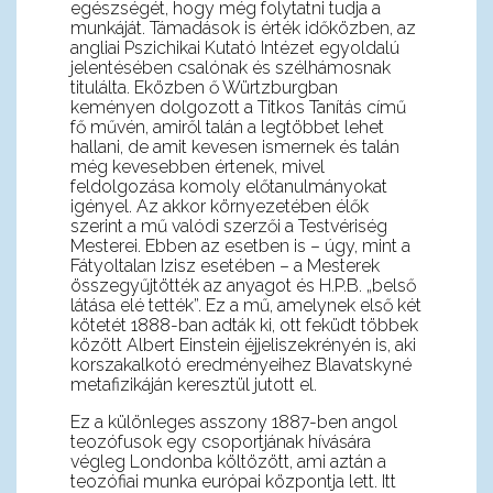
egészségét, hogy még folytatni tudja a
munkáját. Támadások is érték időközben, az
angliai Pszichikai Kutató Intézet egyoldalú
jelentésében csalónak és szélhámosnak
titulálta. Eközben ő Würtzburgban
keményen dolgozott a Titkos Tanítás című
fő művén, amiről talán a legtöbbet lehet
hallani, de amit kevesen ismernek és talán
még kevesebben értenek, mivel
feldolgozása komoly előtanulmányokat
igényel. Az akkor környezetében élők
szerint a mű valódi szerzői a Testvériség
Mesterei. Ebben az esetben is – úgy, mint a
Fátyoltalan Izisz esetében – a Mesterek
összegyűjtötték az anyagot és H.P.B. „belső
látása elé tették”. Ez a mű, amelynek első két
kötetét 1888-ban adták ki, ott feküdt többek
között Albert Einstein éjjeliszekrényén is, aki
korszakalkotó eredményeihez Blavatskyné
metafizikáján keresztül jutott el.
Ez a különleges asszony 1887-ben angol
teozófusok egy csoportjának hívására
végleg Londonba költözött, ami aztán a
teozófiai munka európai központja lett. Itt