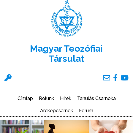
Ugrás
a
tartalomra
Magyar Teozófiai
Társulat
Felhasználói
menü
Címlap
Rólunk
Hírek
Tanulás Csarnoka
Main
navigation
Arcképcsarnok
Fórum