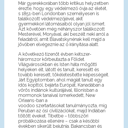
Már gyerekkorában több kritikus helyzetben
érezte, hogy egy védelmező óvja az életét,
s 1851-ben Londonban személyesen is
találkozott védelmezőjével, akit
gyermekkori látomásaiból olyan jól ismert.
Azt követően még néhányszor találkozott
Mesterével, Moryával, aki beszélt neki arról a
feladatról, amit Blavatskynénak kell majd a
jövőben elvégeznie az ő irányítása alatt.
A következő tizenöt évben kétszer-
háromszor körbeutazta a Földet.
Világvárosokban és Isten háta mögötti
helyeken élt, látott és tanult, keresett és
tovább keresett, tökéletesítette képességeit.
Járt Egyiptomban, ahol mágiát tanult egy
idős kopttól, bejárta Európát, Kanadában a
vörös indiánok kultúrájával, Illionisban a
mormonok tanaival ismerkedett, New
Orleans-ban a
voodoo szertartásokat tanulmányozta, míg
Peruban az ősi civilizációkat, majd Indiában
töltött éveket. Tibetbe – többszöri
próbálkozása ellenére – csak a későbbi
években sikerült bejutnia. Bakancsban és