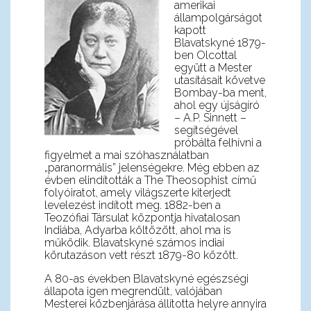
amerikai
állampolgárságot
kapott
Blavatskyné 1879-
ben Olcottal
együtt a Mester
utasításait követve
Bombay-ba ment,
ahol egy újságíró
– A.P. Sinnett –
segítségével
próbálta felhívni a
figyelmet a mai szóhasználatban
„paranormális” jelenségekre. Még ebben az
évben elindították a The Theosophist című
folyóiratot, amely világszerte kiterjedt
levelezést indított meg. 1882-ben a
Teozófiai Társulat központja hivatalosan
Indiába, Adyarba költözött, ahol ma is
működik. Blavatskyné számos indiai
körutazáson vett részt 1879-80 között.
A 80-as években Blavatskyné egészségi
állapota igen megrendült, valójában
Mesterei közbenjárása állította helyre annyira