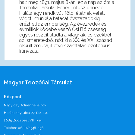
halt meg 1891. május 8-án, ez a nap az óta a
Teozófiai Társulat Fehér Lótusz ünnepe.
Halála egy rendkívüli földi életnek vetett
véget, munkája hatását évszázadokig
érezheti az emberiség. Az évezredek és
évmilliók ködébe vesző Ősi Bölcsesség
egyes részeit átadta a világnak, és ezekből
az ismeretekből nőtt ki a XX. és XXI. század
okkultizmusa, illetve számtalan ezoterikus
irányzata.
Magyar Teozófiai Társulat
Központ
Nagyiday Adrienne, elnök
Horánszky utca 27. fsz. 10.
1085 Budapest VIII. ker.
Telefon: 0620/4348-456