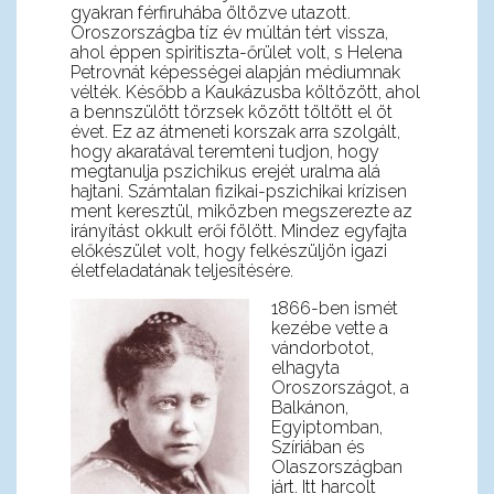
gyakran férfiruhába öltözve utazott.
Oroszországba tíz év múltán tért vissza,
ahol éppen spiritiszta-őrület volt, s Helena
Petrovnát képességei alapján médiumnak
vélték. Később a Kaukázusba költözött, ahol
a bennszülött törzsek között töltött el öt
évet. Ez az átmeneti korszak arra szolgált,
hogy akaratával teremteni tudjon, hogy
megtanulja pszichikus erejét uralma alá
hajtani. Számtalan fizikai-pszichikai krízisen
ment keresztül, miközben megszerezte az
irányítást okkult erői fölött. Mindez egyfajta
előkészület volt, hogy felkészüljön igazi
életfeladatának teljesítésére.
1866-ben ismét
kezébe vette a
vándorbotot,
elhagyta
Oroszországot, a
Balkánon,
Egyiptomban,
Szíriában és
Olaszországban
járt. Itt harcolt