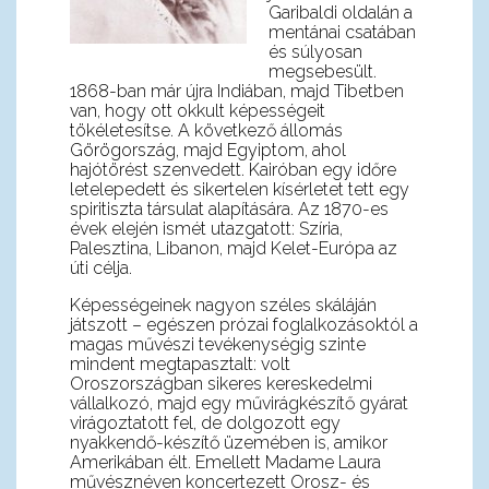
Garibaldi oldalán a
mentánai csatában
és súlyosan
megsebesült.
1868-ban már újra Indiában, majd Tibetben
van, hogy ott okkult képességeit
tökéletesítse. A következő állomás
Görögország, majd Egyiptom, ahol
hajótörést szenvedett. Kairóban egy időre
letelepedett és sikertelen kísérletet tett egy
spiritiszta társulat alapítására. Az 1870-es
évek elején ismét utazgatott: Szíria,
Palesztina, Libanon, majd Kelet-Európa az
úti célja.
Képességeinek nagyon széles skáláján
játszott – egészen prózai foglalkozásoktól a
magas művészi tevékenységig szinte
mindent megtapasztalt: volt
Oroszországban sikeres kereskedelmi
vállalkozó, majd egy művirágkészítő gyárat
virágoztatott fel, de dolgozott egy
nyakkendő-készítő üzemében is, amikor
Amerikában élt. Emellett Madame Laura
művésznéven koncertezett Orosz- és