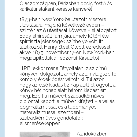
Olaszországban, Párizsban pedig festő és
karikaturistaként kereste kenyerét.
1873-ban New York-ba utazott Mestere
utasítására, majd rá következő évben –
szintén az ő utasítását követve – ellátogatott
Eddy elhíresült farmjára, amely különféle
spiritiszta jelenségek színhelye volt. Itt
találkozott Henry Steel Olcott ezredessel,
akivel 1875. november 17-én New York-ban
megalapították a Teozófiai Társulatot.
H.P.B. ekkor már a Fátyoltalan Izisz című
könyvén dolgozott, amely aztán világszerte
komoly érdeklődést váltott ki. Túl azon,
hogy az első kiadás tíz nap alatt elfogyott, a
könyv hét hónap alatt három kiadást ért
meg. Ezért a művéért szabadkőműves
diplomát kapott, a műben kifejtett – a vallási
dogmatizmussal és a tudományos
materializmussal szembeni –
szabadkőműves gondolatok
elismeréseképpen.
Az időközben