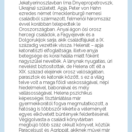
Jekatyerinoszlavban (ma Dnyepropetrovszk,
Ukrajna) született. Apja, Peter von Hahn
ezredes német (mecklenburgi) nemesi
családból származott, felmenői háromszáz
évvel korábban telepedtek le
Oroszországban. Anyai ágon ősi orosz
hercegi családok, a Fagyejevek és a
Dolgorukijok sarja, akik családfájukat a IX.
századig vezették vissza. Helenát – apja
katonatiszti elfoglaltsága, illetve anyja
betegsége és korai halála miatt főként
nagyszülei nevelték. A lánynak nyugatias, úri
nevelést biztosítottak, de Helena ott élt a
XIX. század elejének orosz valóságában,
parasztok és katonák között, s ez a világ
telve volt a maga földi vaskosságával, népi
hiedelmeivel, babonáival és mély
vallásosságával. Helena pszichikus
képességei, tisztánlátása már
gyermekkorától fogva megmutatkozott, a
hatóság is többször kikérte a véleményét
egyes elkövetett bűntények felderítésénél.
Végigolvasta a családi könyvtárban
megbújó több száz okkult könyvet, köztük
Paracelsust és Agrippát, akiknek művei már