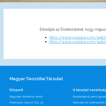
Értesítjük az Érdeklődőket, hogy májusi
https://www.youtube.com/wat
https://www.youtube.com/wat
Magyar Teozófiai Társulat
Központ
A társulat vezetősé
Nagyiday Adrienne, elnök
Gazdasági és pénzügyek:
Horánszky utca 27. fsz. 10.
Könyvtár és szerkesztői