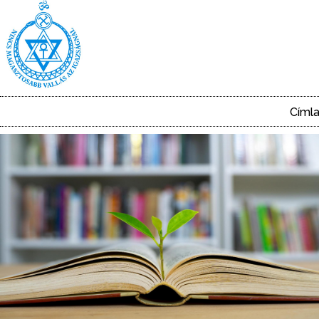
Ugrás
a
tartalomra
Címl
Main
navigation