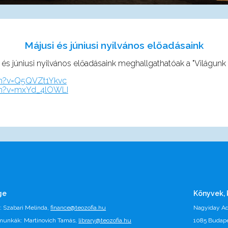
Májusi és júniusi nyilvános előadásaink
 és júniusi nyilvános előadásaink meghallgathatóak a "Világunk 
ch?v=Q5QVZt1Ykvc
ch?v=mxYd_4lOWLI
ge
Könyvek,
 Szabari Melinda,
finance@teozofia.hu
Nagyiday Ad
 munkák: Martinovich Tamás,
library@teozofia.hu
1085 Budapes