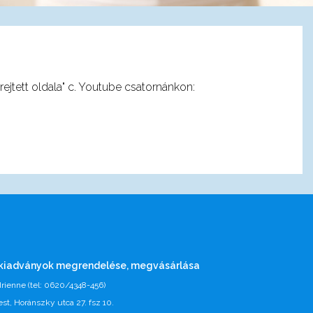
rejtett oldala" c. Youtube csatornánkon:
 kiadványok megrendelése, megvásárlása
rienne (tel: 0620/4348-456)
t, Horánszky utca 27. fsz 10.