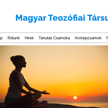
Magyar Teozófiai Társ
ap
Rólunk
Hírek
Tanulás Csarnoka
Arcképcsarnok