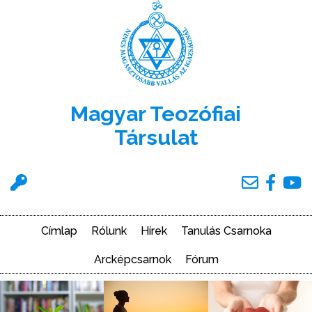
Ugrás
a
tartalomra
Magyar Teozófiai
Társulat
Felhasználói
menü
Címlap
Rólunk
Hírek
Tanulás Csarnoka
Main
navigation
Arcképcsarnok
Fórum