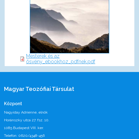
Mesterek és az
ösvény_ebookhoz_pdfnek.pdf
Magyar Teozófiai Társulat
Központ
Nagyiday Adrienne, elnök
Horánszky utca 27. fsz. 10.
1085 Budapest VIII. ker.
Telefon: 0620/4348-456