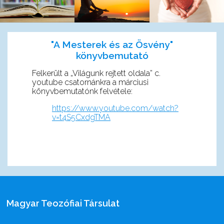
"A Mesterek és az Ösvény"
könyvbemutató
Felkerült a „Világunk rejtett oldala” c.
youtube csatornánkra a márciusi
könyvbemutatónk felvétele:
https://www.youtube.com/watch?
v=t4S5CxdgTMA
Magyar Teozófiai Társulat