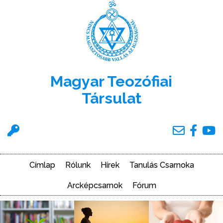
Ugrás
a
tartalomra
Magyar Teozófiai
Társulat
Felhasználói
menü
Címlap
Rólunk
Hírek
Tanulás Csarnoka
Main
navigation
Arcképcsarnok
Fórum