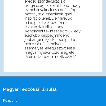
eredeti szándékukat is a
hallgatóság elé tárni. Lehet, hogy
ez néhányaknak csalódást fog
okozni, míg másoknak igazi
inspiráció lehet. De mivel ők
mindig és határozottan
elzárkóztak attól, hogy
ikonokként tekintsenek rájuk, egy
élethűbb képpel mindenki
jobban jár majd. Én pedig - ha
már az ő néha mélyen
személyes jellegű szavaikat a
magyar nyelvű közönség elé
tárom - tartozom nekik ezzel.”
Magyar Teozófiai Társulat
Központ