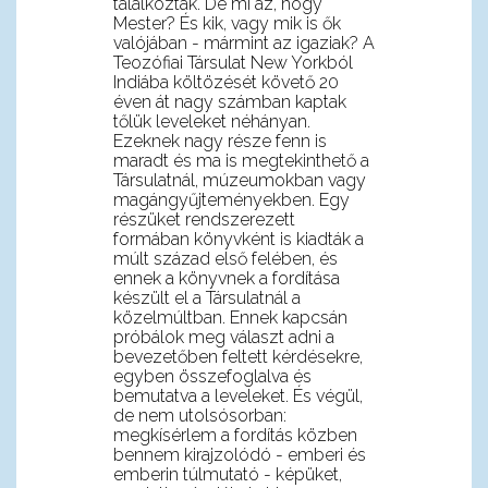
találkoztak. De mi az, hogy
Mester? És kik, vagy mik is ők
valójában - mármint az igaziak? A
Teozófiai Társulat New Yorkból
Indiába költözését követő 20
éven át nagy számban kaptak
tőlük leveleket néhányan.
Ezeknek nagy része fenn is
maradt és ma is megtekinthető a
Társulatnál, múzeumokban vagy
magángyűjteményekben. Egy
részüket rendszerezett
formában könyvként is kiadták a
múlt század első felében, és
ennek a könyvnek a fordítása
készült el a Társulatnál a
közelmúltban. Ennek kapcsán
próbálok meg választ adni a
bevezetőben feltett kérdésekre,
egyben összefoglalva és
bemutatva a leveleket. És végül,
de nem utolsósorban:
megkísérlem a fordítás közben
bennem kirajzolódó - emberi és
emberin túlmutató - képüket,