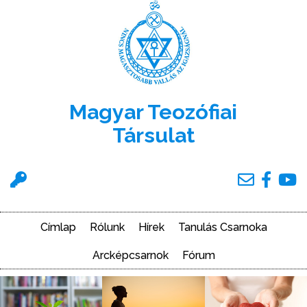
Ugrás
a
tartalomra
Magyar Teozófiai
Társulat
Felhasználói
menü
Címlap
Rólunk
Hírek
Tanulás Csarnoka
Main
navigation
Arcképcsarnok
Fórum