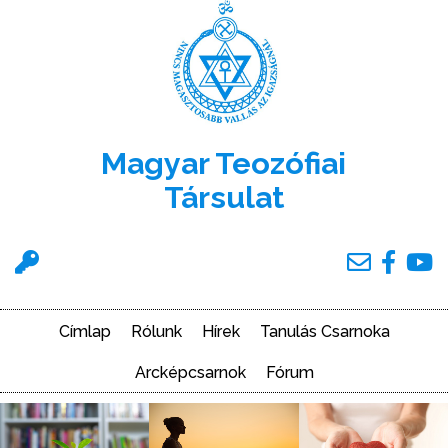
Ugrás
a
tartalomra
Magyar Teozófiai
Társulat
Felhasználói
menü
Címlap
Rólunk
Hírek
Tanulás Csarnoka
Main
navigation
Arcképcsarnok
Fórum