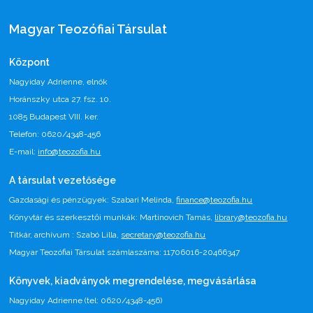
Magyar Teozófiai Társulat
Központ
Nagyiday Adrienne, elnök
Horánszky utca 27. fsz. 10.
1085 Budapest VIII. ker.
Telefon: 0620/4348-456
E-mail:
info@teozofia.hu
A társulat vezetősége
Gazdasági és pénzügyek: Szabari Melinda,
finance@teozofia.hu
Könyvtár és szerkesztői munkák: Martinovich Tamás,
library@teozofia.hu
Titkár, archívum : Szabó Lilla,
secretary@teozofia.hu
Magyar Teozófiai Társulat számlaszáma: 11706016-20466347
Könyvek, kiadványok megrendelése, megvásárlása
Nagyiday Adrienne (tel: 0620/4348-456)