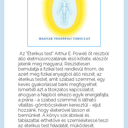
Az "Éterikus test" Arthur E. Powell öt részből
álló életműsorozatának első kötete, először
jelenik meg magyarul. Részletesen
bemutatja a fizikai test rendkívül finom, de
azért még fizikai anyagból álló részét, az
éterikus testet, amit szabad szemmel, egy
kevés gyakorlással bárki megfigyelhet.
Ismerteti azt a titokzatos kapcsolatot,
ahogyan a Napból érkező egyik energiafajta,
a prána - a szabad szemmel is látható
vitalitás-gömböcskéken keresztül - eljut
hozzánk, hogy életerővel lásson el
bennünket. A könyv sok ábrával és
táblázattal érthetővé és szemléletessé teszi
az éterikus test feladatát, működését,