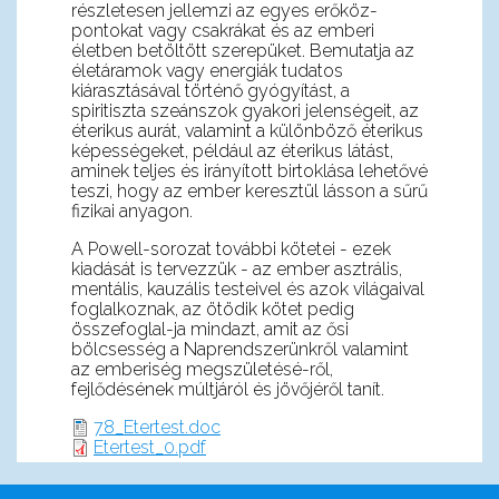
részletesen jellemzi az egyes erőköz-
pontokat vagy csakrákat és az emberi
életben betöltött szerepüket. Bemutatja az
életáramok vagy energiák tudatos
kiárasztásával történő gyógyítást, a
spiritiszta szeánszok gyakori jelenségeit, az
éterikus aurát, valamint a különböző éterikus
képességeket, például az éterikus látást,
aminek teljes és irányított birtoklása lehetővé
teszi, hogy az ember keresztül lásson a sűrű
fizikai anyagon.
A Powell-sorozat további kötetei - ezek
kiadását is tervezzük - az ember asztrális,
mentális, kauzális testeivel és azok világaival
foglalkoznak, az ötödik kötet pedig
összefoglal-ja mindazt, amit az ősi
bölcsesség a Naprendszerünkről valamint
az emberiség megszületésé-ről,
fejlődésének múltjáról és jövőjéről tanít.
78_Etertest.doc
Etertest_0.pdf