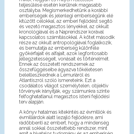
teljesülése esetén kerülnek magasabb
osztályba. Megismerkedhetünk a korábbi
emberiségek és jelenlegi emberiségünk elé
kitűzött célokkal, az emberi fejlődést segítő
és vezető magasztos lényekkel, az okkult
kronológiával és a Naprendszer korával
kapcsolatos számításokkal. A kötet második
része az okkult antropológiával foglalkozik,
és bemutatja az emberiség különféle
gyökérfajait és alfajait, azok legfontosabb
jellegzetességeit, vonásait és történelmét.
Ennek az összetett rendszernek az
összefüggéseibe ágyazva tökéletesen
beleilleszkednek a Lemuriáról és
Atlantiszról szóló ismereteink. Ezt a
csodálatos világot személytelen, objektív
törvények irányítják, egy számunkra szinte
felfoghatatlanul magasztos isteni fejlődési
terv alapján.
A könyv hatalmas kitekintés az évmilliók és
évmilliárdok alatt lezajló fejlődésre, ami
rádöbbenti az embert, hogy a mindenség
annál sokkal összetettebb rendszer, mint
amit a hivatalos tudomány és az emberiség