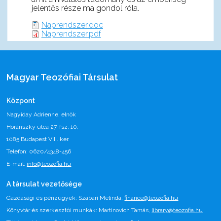
jelentős része ma gondol róla.
Naprendszer.doc
Naprendszer.pdf
Magyar Teozófiai Társulat
Központ
Nagyiday Adrienne, elnök
Horánszky utca 27. fsz. 10.
1085 Budapest VIII. ker.
Telefon: 0620/4348-456
E-mail:
info@teozofia.hu
A társulat vezetősége
Gazdasági és pénzügyek: Szabari Melinda,
finance@teozofia.hu
Könyvtár és szerkesztői munkák: Martinovich Tamás,
library@teozofia.hu