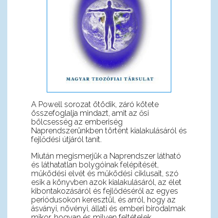
A Powell sorozat ötödik, záró kötete
összefoglalja mindazt, amit az ősi
bölcsesség az emberiség
Naprendszerünkben történt kialakulásáról és
fejlődési útjáról tanít.
Miután megismerjük a Naprendszer látható
és láthatatlan bolygóinak felépítését,
működési elvét és működési ciklusait, szó
esik a könyvben azok kialakulásáról, az élet
kibontakozásáról és fejlődéséről az egyes
periódusokon keresztül, és arról, hogy az
ásványi, növényi, állati és emberi birodalmak
mikor, hogyan és milyen feltételek