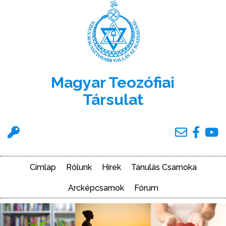
Ugrás
a
tartalomra
Magyar Teozófiai
Társulat
Felhasználói
menü
Címlap
Rólunk
Hírek
Tanulás Csarnoka
Main
navigation
Arcképcsarnok
Fórum