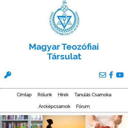
Ugrás
a
tartalomra
Magyar Teozófiai
Társulat
Felhasználói
menü
Címlap
Rólunk
Hírek
Tanulás Csarnoka
Main
navigation
Arcképcsarnok
Fórum