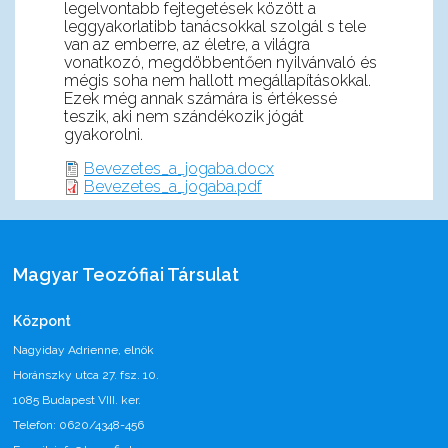
legelvontabb fejtegetések között a
leggyakorlatibb tanácsokkal szolgál s tele
van az emberre, az életre, a világra
vonatkozó, megdöbbentően nyilvánvaló és
mégis soha nem hallott megállapításokkal.
Ezek még annak számára is értékessé
teszik, aki nem szándékozik jógát
gyakorolni.
Bevezetes_a_jogaba.docx
Bevezetes_a_jogaba.pdf
Magyar Teozófiai Társulat
Központ
Nagyiday Adrienne, elnök
Horánszky utca 27. fsz. 10.
1085 Budapest VIII. ker.
Telefon: 0620/4348-456