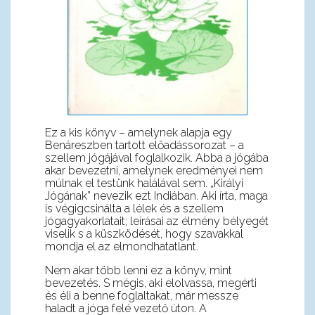
Ez a kis könyv – amelynek alapja egy
Benáreszben tartott előadássorozat – a
szellem jógájával foglalkozik. Abba a jógába
akar bevezetni, amelynek eredményei nem
múlnak el testünk halálával sem. „Királyi
Jógának” nevezik ezt Indiában. Aki írta, maga
is végigcsinálta a lélek és a szellem
jógagyakorlatait; leírásai az élmény bélyegét
viselik s a küszködését, hogy szavakkal
mondja el az elmondhatatlant.
Nem akar több lenni ez a könyv, mint
bevezetés. S mégis, aki elolvassa, megérti
és éli a benne foglaltakat, már messze
haladt a jóga felé vezető úton. A