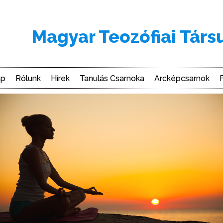
Magyar Teozófiai Társ
ap
Rólunk
Hírek
Tanulás Csarnoka
Arcképcsarnok