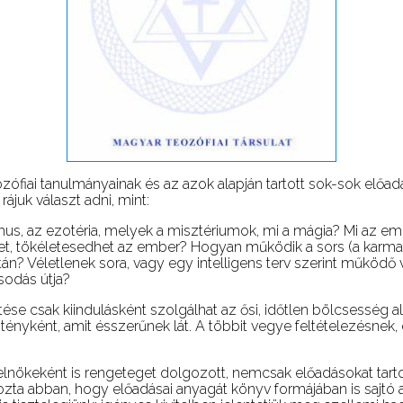
zófiai tanulmányainak és az azok alapján tartott sok-sok előa
ájuk választ adni, mint:
us, az ezotéria, melyek a misztériumok, mi a mágia? Mi az emb
tökéletesedhet az ember? Hogyan működik a sors (a karma) és 
után? Véletlenek sora, vagy egy intelligens terv szerint működő 
sodás útja?
tése csak kiindulásként szolgálhat az ősi, időtlen bölcsesség
l tényként, amit ésszerűnek lát. A többit vegye feltételezésnek
elnökeként is rengeteget dolgozott, nemcsak előadásokat tarto
zta abban, hogy előadásai anyagát könyv formájában is sajtó