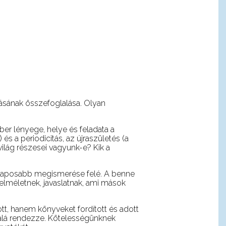
dásának összefoglalása. Olyan
er lényege, helye és feladata a
a periodicitás, az újraszületés (a
világ részesei vagyunk-e? Kik a
 alaposabb megismerése felé. A benne
, elméletnek, javaslatnak, ami mások
tt, hanem könyveket fordított és adott
 alá rendezze. Kötelességünknek