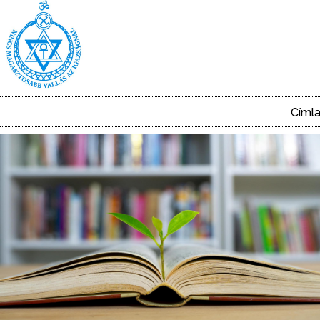
Ugrás
a
tartalomra
Címl
Main
navigation