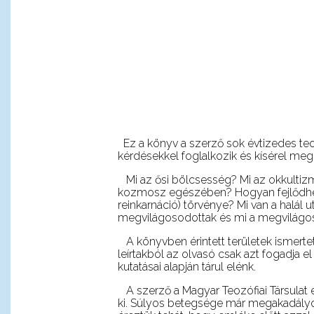
Ez a könyv a szerző sok évtizedes teo
kérdésekkel foglalkozik és kísérel meg r
Mi az ősi bölcsesség? Mi az okkultizm
kozmosz egészében? Hogyan fejlődhet, 
reinkarnáció) törvénye? Mi van a halál 
megvilágosodottak és mi a megvilágo
A könyvben érintett területek ismerte
leírtakból az olvasó csak azt fogadja e
kutatásai alapján tárul elénk.
A szerző a Magyar Teozófiai Társulat 
ki. Súlyos betegsége már megakadályo