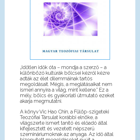
„Időtlen idők óta – mondja a szerző – a
különböző kultúrák bölcsei kézről kézre
adták az élet dilemmáinak tartós
megoldásait. Mégis, a meglátásaikat nem
ismeri annyira a világ, mint kellene.” Ez a
mély, bölcs és gyakorlati útmutató ezeket
akarja megmutatni.
A könyv Vic Hao Chin, a Fülöp-szigeteki
Teozófiai Társulat korábbi elnöke, a
világszerte ismert tanító és előadó által
kifejlesztett és vezetett népszerű
szemináriumoknak az anyaga. Az idő által
bizonyított megoldásokat nyújt a