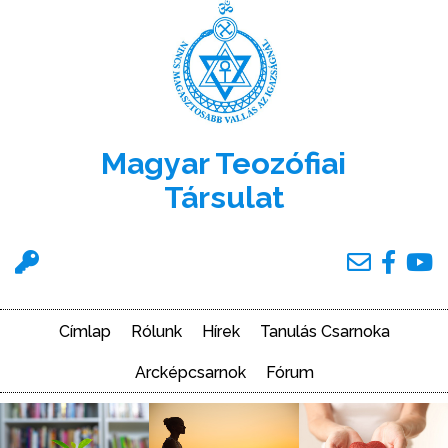
Ugrás
a
tartalomra
Magyar Teozófiai
Társulat
Felhasználói
menü
Címlap
Rólunk
Hírek
Tanulás Csarnoka
Main
navigation
Arcképcsarnok
Fórum