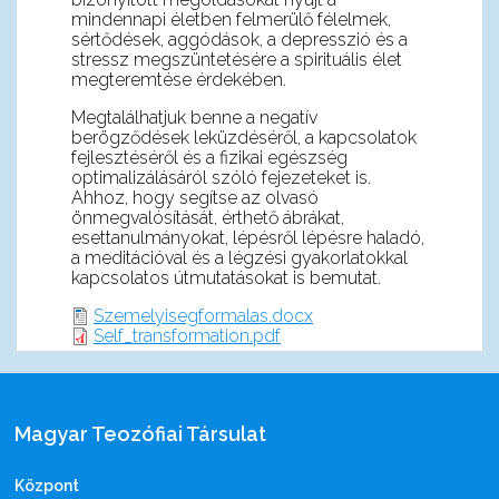
mindennapi életben felmerülő félelmek,
sértődések, aggódások, a depresszió és a
stressz megszüntetésére a spirituális élet
megteremtése érdekében.
Megtalálhatjuk benne a negatív
berögződések leküzdéséről, a kapcsolatok
fejlesztéséről és a fizikai egészség
optimalizálásáról szóló fejezeteket is.
Ahhoz, hogy segítse az olvasó
önmegvalósítását, érthető ábrákat,
esettanulmányokat, lépésről lépésre haladó,
a meditációval és a légzési gyakorlatokkal
kapcsolatos útmutatásokat is bemutat.
Szemelyisegformalas.docx
Self_transformation.pdf
Magyar Teozófiai Társulat
Központ