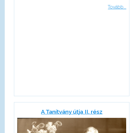
Tovább...
A Tanítvány útja II. rész