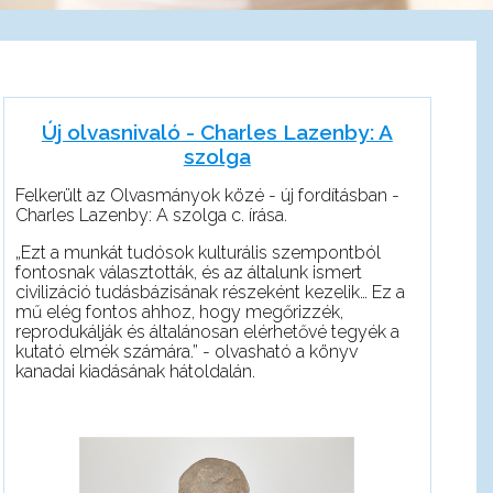
Új olvasnivaló - Charles Lazenby: A
szolga
Felkerült az Olvasmányok közé - új fordításban -
Charles Lazenby: A szolga c. írása.
„
Ezt a munkát tudósok kulturális szempontból
fontosnak választották, és az általunk ismert
civilizáció tudásbázisának része
ként kezelik…
Ez a
mű elég fontos ahhoz, hogy megőrizzék,
reprodukálják és általánosan elérhetővé tegyék a
kutató elmék számára.” - olvasható a könyv
kanadai kiadásának hátoldal
án.