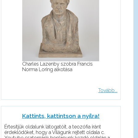
Charles Lazenby szobra Francis
Norma Loring alkotása
Tovább...
Kattints, kattintson a nyílra!
Értesítjük oldalunk látogatóit, a teozófia iránt
érdeklődőket, hogy a Világunk rejtett oldala c.
Youtube csatornánk honlapunk kezdő oldalán a