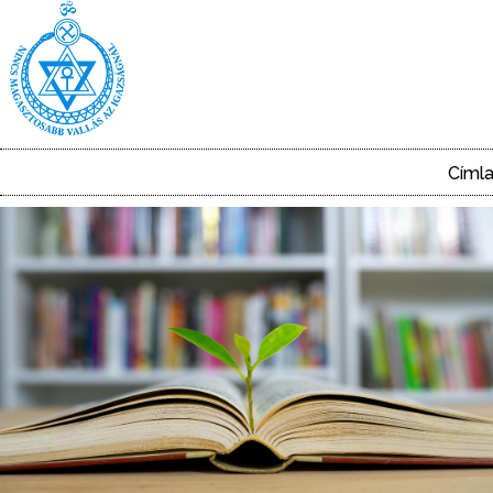
Ugrás
a
tartalomra
Címl
Main
navigation