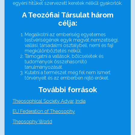
egyéni hitüket szervezett keretek nélkül gyakorlók.
A Teozófiai Társulat három
célja:
Megalkotni az emberiség egyetemes
testvériségének egyik magvát nemzetiségi,
vallási, társadalmi osztálybeli, nemi és faji
megkülönböztetés nélkül.
Támogatni a vallások, bölcseletek és
tudományok összehasonlító
tanulmányozását.
Kutatni a természet még fel nem ismert
törvényeit és az emberben rejlő erőket.
További források
Theosophical Society Adyar, India
EU Federation of Theosophy
Theosophy World