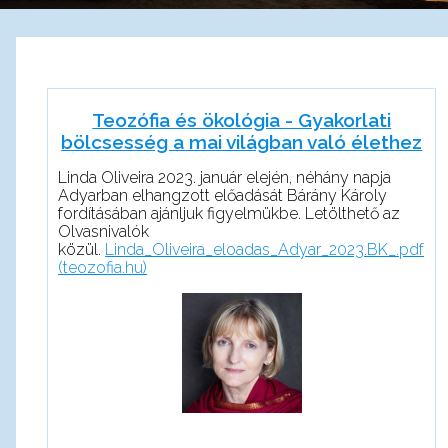
Teozófia és ökológia - Gyakorlati
bölcsesség a mai világban való élethez
Linda Oliveira 2023. január elején, néhány napja
Adyarban elhangzott előadását Bárány Károly
fordításában ajánljuk figyelmükbe. Letölthető az
Olvasnivalók
közül.
Linda_Oliveira_eloadas_Adyar_2023.BK_.pdf
(teozofia.hu)