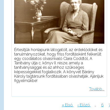
Értesítjük honlapunk látogatóit, az érdeklődőket és
tanulmányozókat, hogy friss fordításként felkerült
egy csodálatos olvasnivaló Clara Coddtól, A
Tanítvány útja c. könyv II. része, amely a
tanítványsággal és az ahhoz szükséges
képességekkel foglalkozik. A könyvet Bárány
Károly tagtársunk fordításában olvashatják. Ajánljuk
figyelmükbe!
Tovább...
Első
« Első
Előző
‹ Előző
…
Pag
6
oldal
oldal