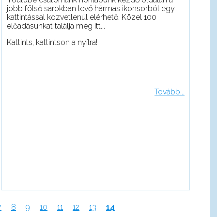
jobb fölső sarokban levő hármas ikonsorból egy
kattintással közvetlenül elérhető. Közel 100
előadásunkat találja meg itt...
Kattints, kattintson a nyílra!
Tovább...
e
Page
7
Page
8
Page
9
Page
10
Page
11
Page
12
Page
13
Jelenlegi
14
oldal