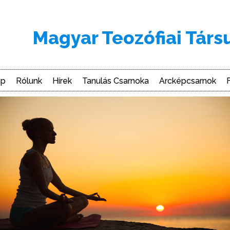
Magyar Teozófiai Társ
ap
Rólunk
Hírek
Tanulás Csarnoka
Arcképcsarnok