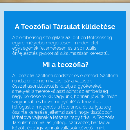
A Teozófiai Társulat küldetése
Az emberiség szolgálata az Időtlen Bölcsesség
egyre mélyebb megértésén, minden élet
egységének felismerésén és a spirituális
önfejlesztés gyakorlati alkalmazásán keresztül.
Mi a teozófia?
A Teozófia szellemi rendszer és életmód. Szellemi
rendszer, de nem vallás, bár a vallások
összehasonlításával is kutatja a gyökereket,
amelyek ismerete választ adhat az emberiség
nagy kérdéseire: kik vagyunk, honnan jövünk, miért
vagyunk itt és hová megyünk? A Teozófus
felfogást a megértés, a tolerancia és az igazság
őszinte keresése jellemzi azért, hogy tisztábban
láthatóvá váljanak a létezés nagy titkai. A Teozófiai
Társulat nem vallási jellegű szervezet, bár tagjai
között éppúgy vannak vallások követői, mint