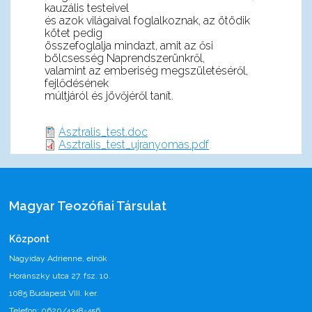
kauzális testeivel
és azok világaival foglalkoznak, az ötödik
kötet pedig
összefoglalja mindazt, amit az ősi
bölcsesség Naprendszerünkről,
valamint az emberiség megszületéséről,
fejlődésének
múltjáról és jövőjéről tanít.
Asztralis_test.doc
Asztralis_test_ujranyomas.pdf
Magyar Teozófiai Társulat
Központ
Nagyiday Adrienne, elnök
Horánszky utca 27. fsz. 10.
1085 Budapest VIII. ker.
Telefon: 0620/4348-456