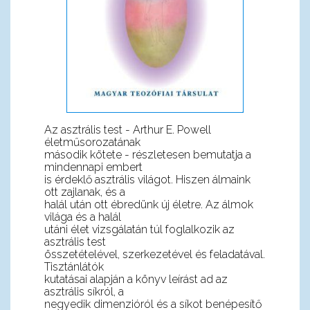
Az asztrális test - Arthur E. Powell
életműsorozatának
második kötete - részletesen bemutatja a
mindennapi embert
is érdeklő asztrális világot. Hiszen álmaink
ott zajlanak, és a
halál után ott ébredünk új életre. Az álmok
világa és a halál
utáni élet vizsgálatán túl foglalkozik az
asztrális test
összetételével, szerkezetével és feladatával.
Tisztánlátók
kutatásai alapján a könyv leírást ad az
asztrális síkról, a
negyedik dimenzióról és a síkot benépesítő