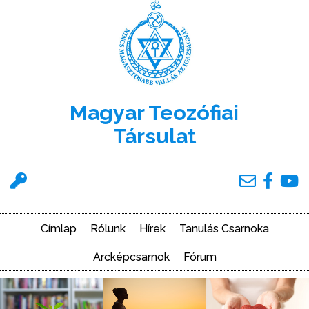
Ugrás
a
tartalomra
Magyar Teozófiai
Társulat
Felhasználói
menü
Címlap
Rólunk
Hírek
Tanulás Csarnoka
Main
navigation
Arcképcsarnok
Fórum