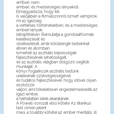
emberi, nem
emberi, és mesterséges lényekről.
Elmagyarázza, hogy kik
is valójában a filmvászonról ismert vámpírok,
mi az igazság
a vérfarkas-történetekben, és a mesterséges
emberi lények
létrejöttében. Bemutatja a gondolatformák
keletkezését és
viselkedését, amik körüllengik testeinket
ébren és álomban.
Ismerteti az asztrális képességek
fejlesztésének lehetőségeit,
és az asztrális világban dolgozó segítők
munkáját. A
könyv foglalkozik asztrális testünk
uralásának szükségességével
és tudatos fejlesztésével, hogy idővel olyan
eszközzé
váljon, ami tökéletesen engedelmeskedik az
igazi ember,
a halhatatlan lélek akaratának.
A Powell-sorozat első kötete Az éterikus
test címen jelent
meg, a további kötetei az ember mentális, ill.