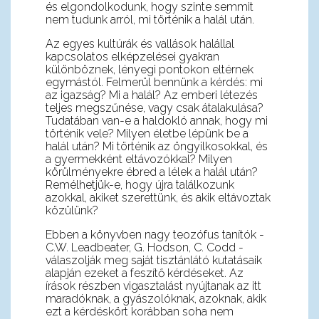
és elgondolkodunk, hogy szinte semmit
nem tudunk arról, mi történik a halál után.
Az egyes kultúrák és vallások halállal
kapcsolatos elképzelései gyakran
különböznek, lényegi pontokon eltérnek
egymástól. Felmerül bennünk a kérdés: mi
az igazság? Mi a halál? Az emberi létezés
teljes megszűnése, vagy csak átalakulása?
Tudatában van-e a haldokló annak, hogy mi
történik vele? Milyen életbe lépünk be a
halál után? Mi történik az öngyilkosokkal, és
a gyermekként eltávozókkal? Milyen
körülményekre ébred a lélek a halál után?
Remélhetjük-e, hogy újra találkozunk
azokkal, akiket szerettünk, és akik eltávoztak
közülünk?
Ebben a könyvben nagy teozófus tanítók -
C.W. Leadbeater, G. Hodson, C. Codd -
válaszolják meg saját tisztánlátó kutatásaik
alapján ezeket a feszítő kérdéseket. Az
írások részben vigasztalást nyújtanak az itt
maradóknak, a gyászolóknak, azoknak, akik
ezt a kérdéskört korábban soha nem