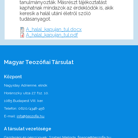
tanulmányozták. Másrészt tájékoztatást
kaphatnak mindazok az érdeklődők is, akik
keresik a halál utáni életről szóló
tudásanyagot.
A_halal_kapujan_tul.docx
A_halal_kapujan_tul.pdf
Magyar Teozófiai Társulat
Központ
Nagyiday Adrienne, elnök
Horánszky utca 27. fsz. 10.
1085 Budapest VIII. ker.
Telefon: 0620/4348-456
E-mail:
info@teozofia.hu
A társulat vezetősége
Gazdasági és pénzügyek: Szabari Melinda,
finance@teozofia.hu