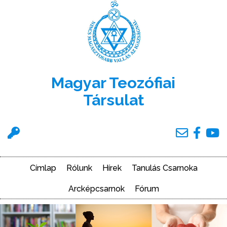
Ugrás
a
tartalomra
Magyar Teozófiai
Társulat
Felhasználói
menü
Címlap
Rólunk
Hírek
Tanulás Csarnoka
Main
navigation
Arcképcsarnok
Fórum