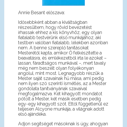
Annie Besant előszava:
Idősebbként abban a kiváltságban
részesültem, hogy rövid bevezetést
írhassak ehhez a kis könyvhöz, egy olyan
fiatalabb testvérünk első munkájához, aki
testben valóban fiatalabb, lélekben azonban
nem. A benne szereplő tanításokat
Mesterétől kapta, amikor Ő felkészítette a
beavatásra, és emlékezetből írta le azokat –
lassan, fáradtságos munkával –, mert tavaly
még nem beszélt olyan folyékonyan
angolul, mint most. Legnagyobb részük a
Mester saját szavainak hű mása, ami pedig
nem ilyen szó szerinti ismétlés, az a Mester
gondolata tanítványának szavaival
megfogalmazva. Két kihagyott mondatot
pótolt a Mester, két másik esetben pedig
egy-egy kihagyott szót. Ettől függetlenül ez
teljesen Alcyone munkája, a világnak adott
első ajándéka.
Adjon segítséget másoknak is úgy, ahogyan