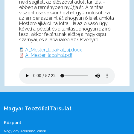
neki segített az élőszóval adott tanítás, –
ebben a reményben nyújtja át. A tanítás
viszont csak akkor hozhat gyümölcsöt, ha
az ember aszerint
él
, ahogyan ő is él, amióta
Mestere ajkáról hallotta. Ha az olvasó úgy
követi a példát és a tanítást, ahogyan az író
teszi, akkor feltárulnak előtte a nagykapu
szárnyai, és a lába rálép az Ösvényre.
A_Mester_labainal_uj.docx
A_Mester_labainal.pdf
Magyar Teozófiai Társulat
Központ
Nagyiday Adrienne, elnök