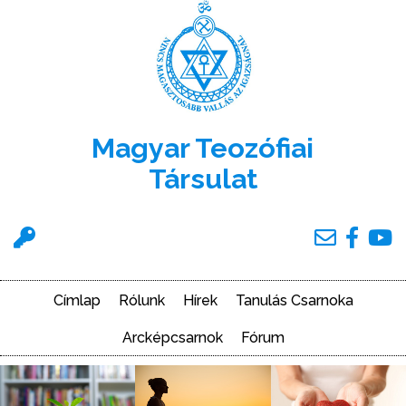
Ugrás
a
tartalomra
Magyar Teozófiai
Társulat
Felhasználói
menü
Címlap
Rólunk
Hírek
Tanulás Csarnoka
Main
navigation
Arcképcsarnok
Fórum