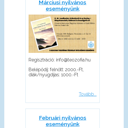
Márciusi nyilvános
eseményünk
Regisztráció: info@teozofia.hu
Belépődíj: felnőtt: 2000.-Ft,
diák/nyugdíjas: 1000.-Ft
Tovább...
Februári nyilvános
eseményünk