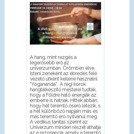
A hang, mint rezgés a
legerősebb erő az
univerzumban. Örömben élve,
Isteni zeneként az ébredés felé
vezető útként kellene használni.
"Yogananda". A régi korok
hangtálkészítő mesterei tudták,
hogy a Földre ható energiák az
emberre is hatnak. Hittek abban,
hogy hét teremtő őserő létezik, s
a hét különböző napjain más és
más teremtő erő nyilvánul meg.
A védikus tanítás szerint az
Univerzum minden részét áthatja
az a rezonancia, amely a teremtő