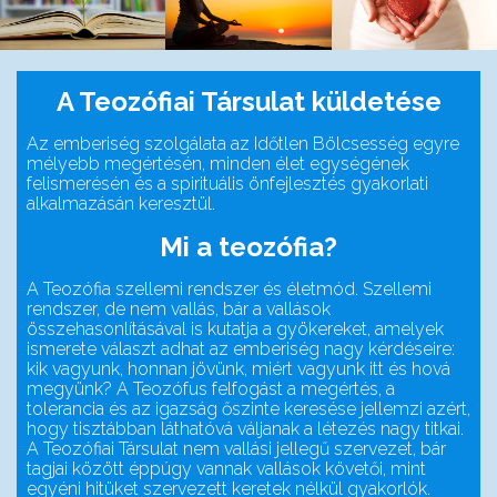
A Teozófiai Társulat küldetése
Az emberiség szolgálata az Időtlen Bölcsesség egyre
mélyebb megértésén, minden élet egységének
felismerésén és a spirituális önfejlesztés gyakorlati
alkalmazásán keresztül.
Mi a teozófia?
A Teozófia szellemi rendszer és életmód. Szellemi
rendszer, de nem vallás, bár a vallások
összehasonlításával is kutatja a gyökereket, amelyek
ismerete választ adhat az emberiség nagy kérdéseire:
kik vagyunk, honnan jövünk, miért vagyunk itt és hová
megyünk? A Teozófus felfogást a megértés, a
tolerancia és az igazság őszinte keresése jellemzi azért,
hogy tisztábban láthatóvá váljanak a létezés nagy titkai.
A Teozófiai Társulat nem vallási jellegű szervezet, bár
tagjai között éppúgy vannak vallások követői, mint
egyéni hitüket szervezett keretek nélkül gyakorlók.