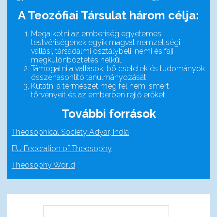
A Teozófiai Társulat három célja:
Megalkotni az emberiség egyetemes
testvériségének egyik magvát nemzetiségi,
vallási, társadalmi osztálybeli, nemi és faji
megkülönböztetés nélkül.
Támogatni a vallások, bölcseletek és tudományok
összehasonlító tanulmányozását.
Kutatni a természet még fel nem ismert
törvényeit és az emberben rejlő erőket.
További források
Theosophical Society Adyar, India
EU Federation of Theosophy
Theosophy World