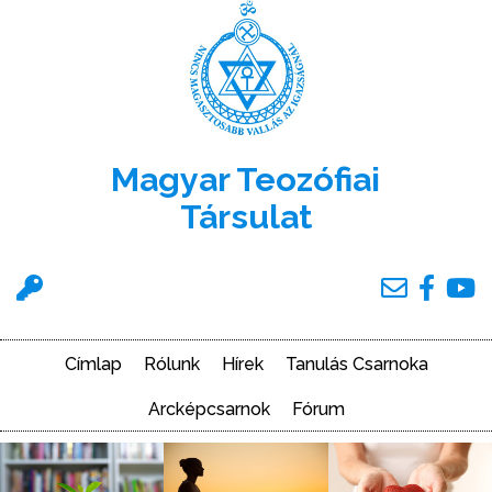
Ugrás
a
tartalomra
Magyar Teozófiai
Társulat
Felhasználói
menü
Címlap
Rólunk
Hírek
Tanulás Csarnoka
Main
navigation
Arcképcsarnok
Fórum