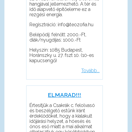
hangjával jellemezhető. A tér és
idő alapvető építőeleme ez a
rezgési energia.
Regisztráció: info@teozofia.hu
Belépődíj: felnőtt: 2000.-Ft,
diák/nyugdíjas: 1000.-Ft
Helyszín: 1085 Budapest,
Horánszky u. 27. fszt 10. (10-es
kapucsengő)
Tovább...
ELMARAD!!!
Értesítjük a Csakrák c. felolvasó
és beszélgető estünk iránt
érdeklődőket, hogy a kialakult
időjárási helyzet, a hóesés és
ónos eső miatt a mai alkalmat
elhalasztjuk egy későbbiekben