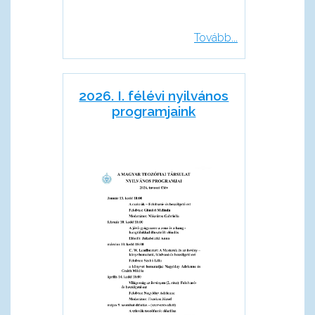
Tovább...
2026. I. félévi nyilvános
programjaink