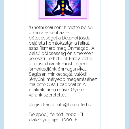
"Gnothi seauton" hirdette belső
útmutatáskènt az ősi
bölcsességet a Delphoi jósda
bejárata homlokzatán a felirat,
azaz "Ismerd meg Önmagad". A
belső bölcsesség önismereten
keresztül érhető el. Erre a belső
utazásra hívunk most Téged.
Ismerkedjünk önmagunkkal.
Segítsen minket saját, valódi
lényünk mélyebb megértéséhez
ma este C.W. Leadbeater: A
csakrák című műve. Gyere,
várunk szeretettel!
Regisztráció: info@teozofia.hu
Belépődíj: felnőtt: 2000.-Ft,
diák/nyugdíjas: 1000.-Ft