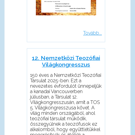
Tovább...
12. Nemzetközi Teozófiai
Világkongresszus
150 éves a Nemzetközi Teozófiai
Társulat 2025-ben. Ezt a
nevezetes évfordulót ünnepeljük
a kanadai Vancouverben
júliusban, a Társulat 12.
Világkongresszusán, amit a TOS
5. Világkongresszusa követ. A
világ minden országából, ahol
teozófiai társulat működik,
összegyűlnek a teozófusok ez
alkalomból, hogy együttlétükkel
megerősítsék és átéljék a