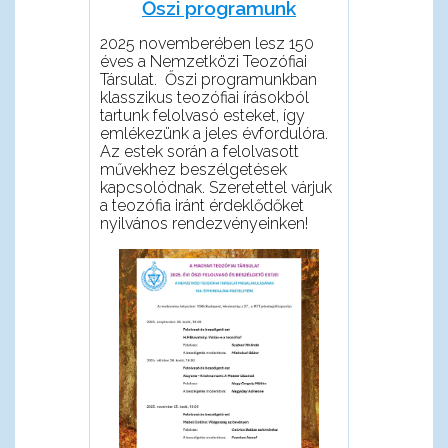
Őszi programunk
2025 novemberében lesz 150
éves a Nemzetközi Teozófiai
Társulat. Őszi programunkban
klasszikus teozófiai írásokból
tartunk felolvasó esteket, így
emlékezünk a jeles évfordulóra.
Az estek során a felolvasott
művekhez beszélgetések
kapcsolódnak. Szeretettel várjuk
a teozófia iránt érdeklődőket
nyilvános rendezvényeinken!