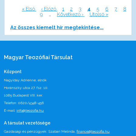
Első
« Első
Előző
‹ Előző
Page
1
Page
2
Page
3
Jelenlegi
4
Page
5
Page
6
Page
7
Page
8
oldal
Page
9
oldal
…
Következő
Következő ›
oldal
Utolsó
Utolsó »
Oldalszámozás
oldal
oldal
Az összes kiemelt hír megtekintése...
Magyar Teozófiai Társulat
Központ
Nagyiday Adrienne, elnök
Horánszky utca 27. fsz. 10.
1085 Budapest VIII. ker.
Telefon: 0620/4348-456
E-mail:
info@teozofia.hu
A társulat vezetősége
Gazdasági és pénzügyek: Szabari Melinda,
finance@teozofia.hu