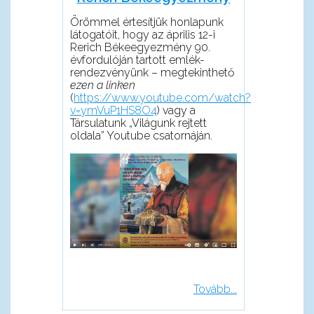
Örömmel értesítjük honlapunk
látogatóit, hogy az április 12-i
Rerich Békeegyezmény 90.
évfordulóján tartott emlék-
rendezvényünk – megtekinthető
ezen a linken
(
https://www.youtube.com/watch?
v=ymVuP1HS8O4
) vagy a
Társulatunk „Világunk rejtett
oldala” Youtube csatornáján.
Tovább...