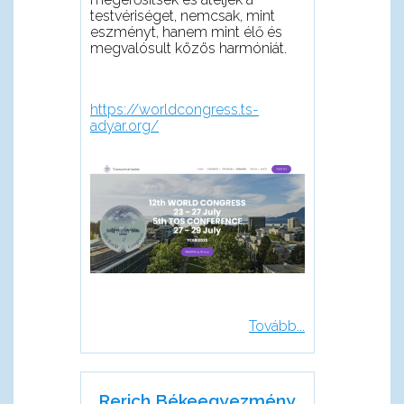
testvériséget, nemcsak, mint
eszményt, hanem mint élő és
megvalósult közös harmóniát.
https://worldcongress.ts-
adyar.org/
Tovább...
Rerich Békeegyezmény