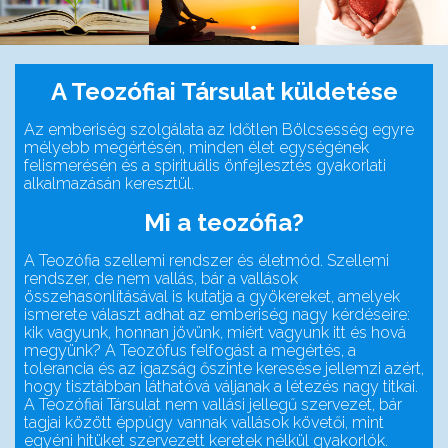
A Teozófiai Társulat küldetése
Az emberiség szolgálata az Időtlen Bölcsesség egyre
mélyebb megértésén, minden élet egységének
felismerésén és a spirituális önfejlesztés gyakorlati
alkalmazásán keresztül.
Mi a teozófia?
A Teozófia szellemi rendszer és életmód. Szellemi
rendszer, de nem vallás, bár a vallások
összehasonlításával is kutatja a gyökereket, amelyek
ismerete választ adhat az emberiség nagy kérdéseire:
kik vagyunk, honnan jövünk, miért vagyunk itt és hová
megyünk? A Teozófus felfogást a megértés, a
tolerancia és az igazság őszinte keresése jellemzi azért,
hogy tisztábban láthatóvá váljanak a létezés nagy titkai.
A Teozófiai Társulat nem vallási jellegű szervezet, bár
tagjai között éppúgy vannak vallások követői, mint
egyéni hitüket szervezett keretek nélkül gyakorlók.