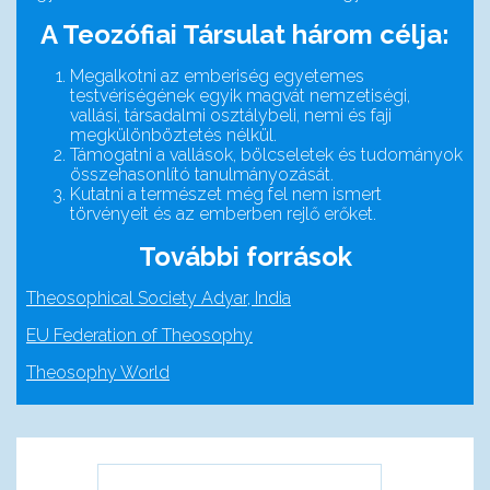
A Teozófiai Társulat három célja:
Megalkotni az emberiség egyetemes
testvériségének egyik magvát nemzetiségi,
vallási, társadalmi osztálybeli, nemi és faji
megkülönböztetés nélkül.
Támogatni a vallások, bölcseletek és tudományok
összehasonlító tanulmányozását.
Kutatni a természet még fel nem ismert
törvényeit és az emberben rejlő erőket.
További források
Theosophical Society Adyar, India
EU Federation of Theosophy
Theosophy World