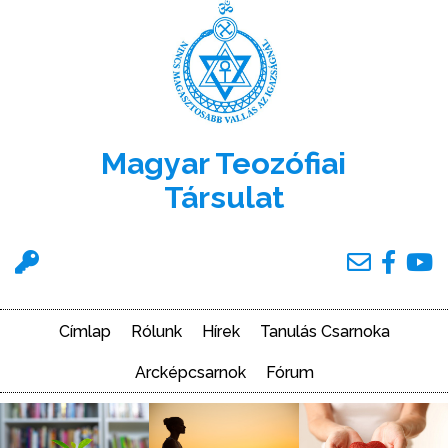
Ugrás
a
tartalomra
Magyar Teozófiai
Társulat
Felhasználói
menü
Címlap
Rólunk
Hírek
Tanulás Csarnoka
Main
navigation
Arcképcsarnok
Fórum